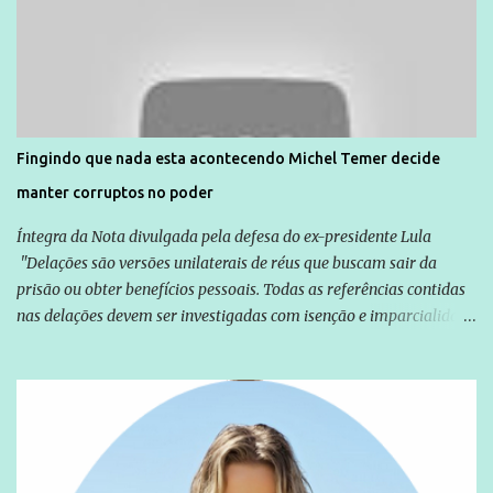
Agência Brasil que ações e atividades de mobilização são feitas
normalmente pela organização não governamental. As ações de
solidariedade são promovidas em apoio a famílias ou pessoas que
são vítimas de violência, estão em situação de risco ou têm seus
direitos violados. Leia mais: Anistia Internacional cobra do Brasil
solução do caso Amarildo - Terra Brasil
Fingindo que nada esta acontecendo Michel Temer decide
manter corruptos no poder
Íntegra da Nota divulgada pela defesa do ex-presidente Lula
"Delações são versões unilaterais de réus que buscam sair da
prisão ou obter benefícios pessoais. Todas as referências contidas
nas delações devem ser investigadas com isenção e imparcialidade
não apenas em relação ao ex-Presidente Lula, mas também em
relação a todos os que foram citados, incluindo a sociedade que a
Globo manteve com o Grupo Odebrecht, citada na delação de
Emílio Odebrecht. Lula sempre atuou para promover o Brasil no
exterior, e não para promover determinadas empresas ou
empresários" Assina a nota o advogado Cristiano Zanin Martins