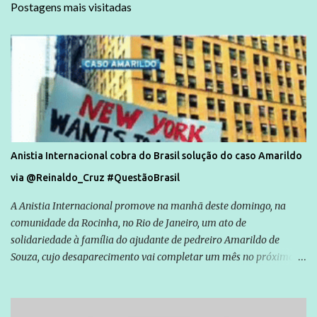
Postagens mais visitadas
Anistia Internacional cobra do Brasil solução do caso Amarildo
via @Reinaldo_Cruz #QuestãoBrasil
A Anistia Internacional promove na manhã deste domingo, na
comunidade da Rocinha, no Rio de Janeiro, um ato de
solidariedade à família do ajudante de pedreiro Amarildo de
Souza, cujo desaparecimento vai completar um mês no próximo
dia 14. Amarildo desapareceu quando foi levado por policiais da
Unidade de Polícia Pacificadora (UPP) da Rocinha. A assessora de
Direitos Humanos da Anistia Internacional, Renata Neder, disse à