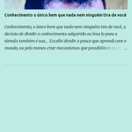
Conhecimento o único bem que nada nem ninguém tira de você
Conhecimento, o único bem que nada nem ninguém tira de você, a
decisão de dividir o conhecimento adquirido ou leva lo para o
túmulo também é sua... Escolhi dividir o pouco que aprendi com o
mundo, ou pelo menos criar mecanismos que possibilitem mais e
mais pessoas terem acesso a educação e ao conhecimento. Não
sou Professor, a mais nobre das profissões, mas tento ser um
empreendedor da comunicação, que além de informação
cotidiana, corriqueira e cada vez mais preocupantes, do tipo que
você já esta acostumado a ver neste espaço, vou trabalhar a ideia
que possibilite distribuir não só informações, mas que gere de
forma consistente a riqueza do conhecimento... Exemplo: o
cidadão brasileiro não precisa só ser informado sobre operações
da Lava Jato, Reformas que podem retirar ou não direitos, ou
quem vai ser preso ou não; é preciso levar até as pessoas, do mais
simples ao mais burguês, o que diz a nossa Constituição, quais são