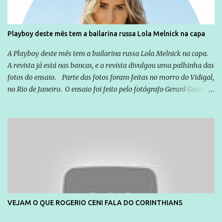
Playboy deste mês tem a bailarina russa Lola Melnick na capa
A Playboy deste mês tem a bailarina russa Lola Melnick na capa.
A revista já está nas bancas, e a revista divulgou uma palhinha das
fotos do ensaio. Parte das fotos foram feitas no morro do Vidigal,
no Rio de Janeiro. O ensaio foi feito pelo fotógrafo Gerard Giaume
e também contou com a praia da Joatinga como locação. Playboy
divulga capa e primeiras fotos de Lola Melnick - @aredacao
VEJAM O QUE ROGERIO CENI FALA DO CORINTHIANS