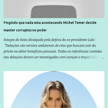
solidariedade são promovidas em apoio a famílias ou pessoas que
são vítimas de violência, estão em situação de risco ou têm seus
direitos violados. Leia mais: Anistia Internacional cobra do Brasil
solução do caso Amarildo - Terra Brasil
Fingindo que nada esta acontecendo Michel Temer decide
manter corruptos no poder
Íntegra da Nota divulgada pela defesa do ex-presidente Lula
"Delações são versões unilaterais de réus que buscam sair da
prisão ou obter benefícios pessoais. Todas as referências contidas
nas delações devem ser investigadas com isenção e imparcialidade
não apenas em relação ao ex-Presidente Lula, mas também em
relação a todos os que foram citados, incluindo a sociedade que a
Globo manteve com o Grupo Odebrecht, citada na delação de
Emílio Odebrecht. Lula sempre atuou para promover o Brasil no
exterior, e não para promover determinadas empresas ou
empresários" Assina a nota o advogado Cristiano Zanin Martins