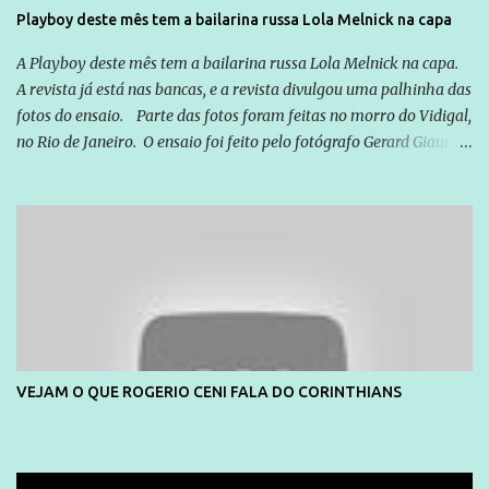
Playboy deste mês tem a bailarina russa Lola Melnick na capa
A Playboy deste mês tem a bailarina russa Lola Melnick na capa.
A revista já está nas bancas, e a revista divulgou uma palhinha das
fotos do ensaio. Parte das fotos foram feitas no morro do Vidigal,
no Rio de Janeiro. O ensaio foi feito pelo fotógrafo Gerard Giaume
e também contou com a praia da Joatinga como locação. Playboy
divulga capa e primeiras fotos de Lola Melnick - @aredacao
VEJAM O QUE ROGERIO CENI FALA DO CORINTHIANS