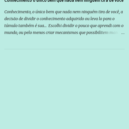
Conhecimento o único bem que nada nem ninguém tira de você
Conhecimento, o único bem que nada nem ninguém tira de você, a
decisão de dividir o conhecimento adquirido ou leva lo para o
túmulo também é sua... Escolhi dividir o pouco que aprendi com o
mundo, ou pelo menos criar mecanismos que possibilitem mais e
mais pessoas terem acesso a educação e ao conhecimento. Não
sou Professor, a mais nobre das profissões, mas tento ser um
empreendedor da comunicação, que além de informação
cotidiana, corriqueira e cada vez mais preocupantes, do tipo que
você já esta acostumado a ver neste espaço, vou trabalhar a ideia
que possibilite distribuir não só informações, mas que gere de
forma consistente a riqueza do conhecimento... Exemplo: o
cidadão brasileiro não precisa só ser informado sobre operações
da Lava Jato, Reformas que podem retirar ou não direitos, ou
quem vai ser preso ou não; é preciso levar até as pessoas, do mais
simples ao mais burguês, o que diz a nossa Constituição, quais são
seus direitos e deveres em ...