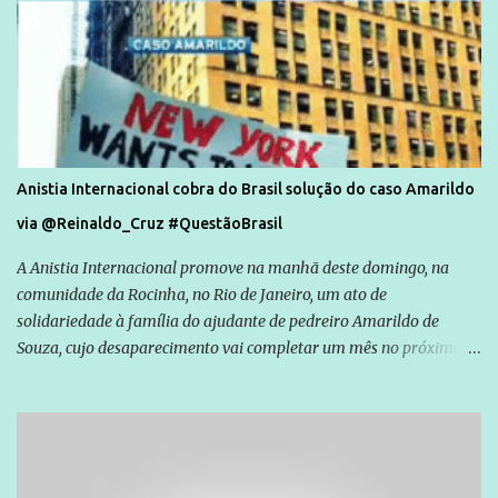
Anistia Internacional cobra do Brasil solução do caso Amarildo
via @Reinaldo_Cruz #QuestãoBrasil
A Anistia Internacional promove na manhã deste domingo, na
comunidade da Rocinha, no Rio de Janeiro, um ato de
solidariedade à família do ajudante de pedreiro Amarildo de
Souza, cujo desaparecimento vai completar um mês no próximo
dia 14. Amarildo desapareceu quando foi levado por policiais da
Unidade de Polícia Pacificadora (UPP) da Rocinha. A assessora de
Direitos Humanos da Anistia Internacional, Renata Neder, disse à
Agência Brasil que ações e atividades de mobilização são feitas
normalmente pela organização não governamental. As ações de