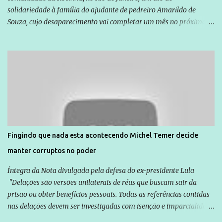
solidariedade à família do ajudante de pedreiro Amarildo de
Souza, cujo desaparecimento vai completar um mês no próximo
dia 14. Amarildo desapareceu quando foi levado por policiais da
Unidade de Polícia Pacificadora (UPP) da Rocinha. A assessora de
Direitos Humanos da Anistia Internacional, Renata Neder, disse à
Agência Brasil que ações e atividades de mobilização são feitas
normalmente pela organização não governamental. As ações de
solidariedade são promovidas em apoio a famílias ou pessoas que
são vítimas de violência, estão em situação de risco ou têm seus
direitos violados. Leia mais: Anistia Internacional cobra do Brasil
solução do caso Amarildo - Terra Brasil
Fingindo que nada esta acontecendo Michel Temer decide
manter corruptos no poder
Íntegra da Nota divulgada pela defesa do ex-presidente Lula
"Delações são versões unilaterais de réus que buscam sair da
prisão ou obter benefícios pessoais. Todas as referências contidas
nas delações devem ser investigadas com isenção e imparcialidade
não apenas em relação ao ex-Presidente Lula, mas também em