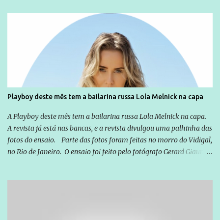
relação a todos os que foram citados, incluindo a sociedade que a
Globo manteve com o Grupo Odebrecht, citada na delação de
Emílio Odebrecht. Lula sempre atuou para promover o Brasil no
exterior, e não para promover determinadas empresas ou
empresários" Assina a nota o advogado Cristiano Zanin Martins
Playboy deste mês tem a bailarina russa Lola Melnick na capa
A Playboy deste mês tem a bailarina russa Lola Melnick na capa.
A revista já está nas bancas, e a revista divulgou uma palhinha das
fotos do ensaio. Parte das fotos foram feitas no morro do Vidigal,
no Rio de Janeiro. O ensaio foi feito pelo fotógrafo Gerard Giaume
e também contou com a praia da Joatinga como locação. Playboy
divulga capa e primeiras fotos de Lola Melnick - @aredacao