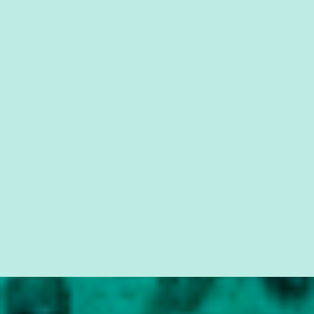
forma consistente a riqueza do conhecimento... Exemplo: o
cidadão brasileiro não precisa só ser informado sobre operações
da Lava Jato, Reformas que podem retirar ou não direitos, ou
quem vai ser preso ou não; é preciso levar até as pessoas, do mais
simples ao mais burguês, o que diz a nossa Constituição, quais são
seus direitos e deveres em ...