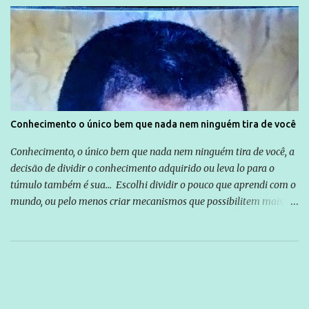
Conhecimento o único bem que nada nem ninguém tira de você
Conhecimento, o único bem que nada nem ninguém tira de você, a
decisão de dividir o conhecimento adquirido ou leva lo para o
túmulo também é sua... Escolhi dividir o pouco que aprendi com o
mundo, ou pelo menos criar mecanismos que possibilitem mais e
mais pessoas terem acesso a educação e ao conhecimento. Não
sou Professor, a mais nobre das profissões, mas tento ser um
empreendedor da comunicação, que além de informação
cotidiana, corriqueira e cada vez mais preocupantes, do tipo que
você já esta acostumado a ver neste espaço, vou trabalhar a ideia
que possibilite distribuir não só informações, mas que gere de