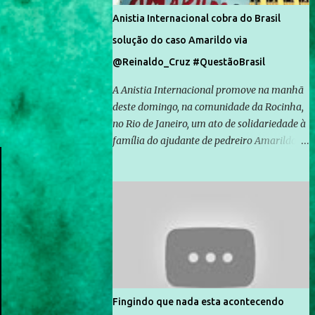
Anistia Internacional cobra do Brasil
solução do caso Amarildo via
@Reinaldo_Cruz #QuestãoBrasil
A Anistia Internacional promove na manhã
deste domingo, na comunidade da Rocinha,
no Rio de Janeiro, um ato de solidariedade à
família do ajudante de pedreiro Amarildo de
Souza, cujo desaparecimento vai completar
um mês no próximo dia 14. Amarildo
desapareceu quando foi levado por policiais
da Unidade de Polícia Pacificadora (UPP) da
Rocinha. A assessora de Direitos Humanos
da Anistia Internacional, Renata Neder, disse
à Agência Brasil que ações e atividades de
mobilização são feitas normalmente pela
organização não governamental. As ações
Fingindo que nada esta acontecendo
de solidariedade são promovidas em apoio