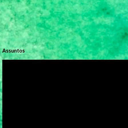
s
Assuntos