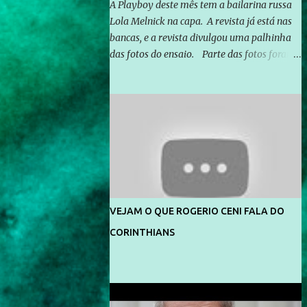
A Playboy deste mês tem a bailarina russa
Lola Melnick na capa. A revista já está nas
bancas, e a revista divulgou uma palhinha
das fotos do ensaio. Parte das fotos foram
feitas no morro do Vidigal, no Rio de
Janeiro. O ensaio foi feito pelo fotógrafo
Gerard Giaume e também contou com a
praia da Joatinga como locação. Playboy
divulga capa e primeiras fotos de Lola
Melnick - @aredacao
VEJAM O QUE ROGERIO CENI FALA DO
CORINTHIANS