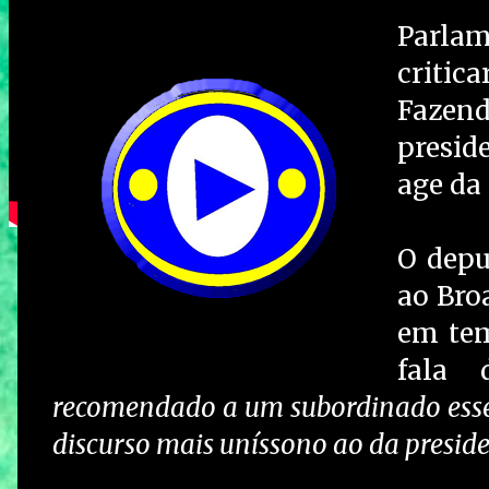
Parlam
critic
Fazen
presid
age da
O depu
ao Broa
em tem
fala 
recomendado a um subordinado esse 
discurso mais uníssono ao da presid