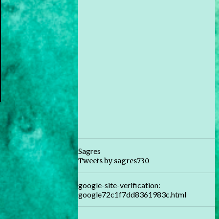
Sagres
Tweets by sagres730
google-site-verification:
google72c1f7dd8361983c.html