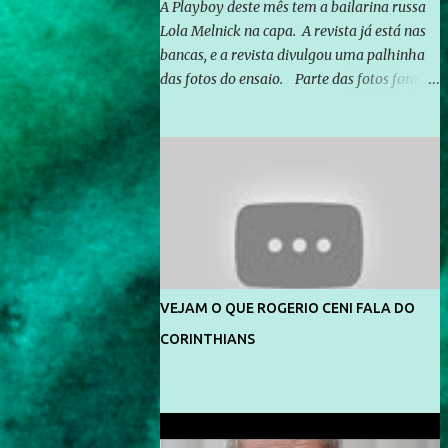
A Playboy deste mês tem a bailarina russa
Lola Melnick na capa. A revista já está nas
bancas, e a revista divulgou uma palhinha
das fotos do ensaio. Parte das fotos foram
feitas no morro do Vidigal, no Rio de
Janeiro. O ensaio foi feito pelo fotógrafo
Gerard Giaume e também contou com a
praia da Joatinga como locação. Playboy
divulga capa e primeiras fotos de Lola
Melnick - @aredacao
VEJAM O QUE ROGERIO CENI FALA DO
CORINTHIANS