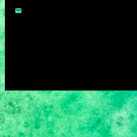
C
o
m
e
n
t
á
r
i