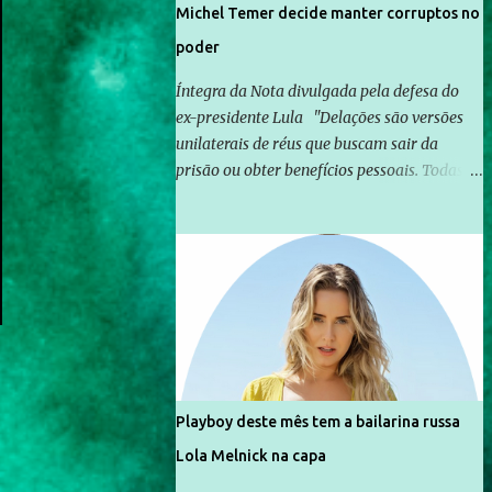
Michel Temer decide manter corruptos no
a famílias ou pessoas que são vítimas de
violência, estão em situação de risco ou têm
poder
seus direitos violados. Leia mais: Anistia
Íntegra da Nota divulgada pela defesa do
Internacional cobra do Brasil solução do
ex-presidente Lula "Delações são versões
caso Amarildo - Terra Brasil
unilaterais de réus que buscam sair da
prisão ou obter benefícios pessoais. Todas as
referências contidas nas delações devem ser
investigadas com isenção e imparcialidade
não apenas em relação ao ex-Presidente
Lula, mas também em relação a todos os
que foram citados, incluindo a sociedade que
a Globo manteve com o Grupo Odebrecht,
citada na delação de Emílio Odebrecht.
Lula sempre atuou para promover o Brasil
no exterior, e não para promover
Playboy deste mês tem a bailarina russa
determinadas empresas ou empresários"
Lola Melnick na capa
Assina a nota o advogado Cristiano Zanin
Martins