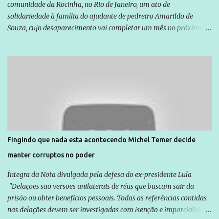
comunidade da Rocinha, no Rio de Janeiro, um ato de
solidariedade à família do ajudante de pedreiro Amarildo de
Souza, cujo desaparecimento vai completar um mês no próximo
dia 14. Amarildo desapareceu quando foi levado por policiais da
Unidade de Polícia Pacificadora (UPP) da Rocinha. A assessora de
Direitos Humanos da Anistia Internacional, Renata Neder, disse à
Agência Brasil que ações e atividades de mobilização são feitas
normalmente pela organização não governamental. As ações de
solidariedade são promovidas em apoio a famílias ou pessoas que
são vítimas de violência, estão em situação de risco ou têm seus
direitos violados. Leia mais: Anistia Internacional cobra do Brasil
solução do caso Amarildo - Terra Brasil
Fingindo que nada esta acontecendo Michel Temer decide
manter corruptos no poder
Íntegra da Nota divulgada pela defesa do ex-presidente Lula
"Delações são versões unilaterais de réus que buscam sair da
prisão ou obter benefícios pessoais. Todas as referências contidas
nas delações devem ser investigadas com isenção e imparcialidade