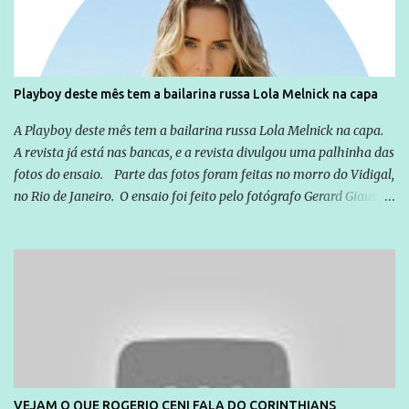
que possibilite distribuir não só informações, mas que gere de
forma consistente a riqueza do conhecimento... Exemplo: o
cidadão brasileiro não precisa só ser informado sobre operações
da Lava Jato, Reformas que podem retirar ou não direitos, ou
Playboy deste mês tem a bailarina russa Lola Melnick na capa
quem vai ser preso ou não; é preciso levar até as pessoas, do mais
simples ao mais burguês, o que diz a nossa Constituição, quais são
A Playboy deste mês tem a bailarina russa Lola Melnick na capa.
seus direitos e deveres em ...
A revista já está nas bancas, e a revista divulgou uma palhinha das
fotos do ensaio. Parte das fotos foram feitas no morro do Vidigal,
no Rio de Janeiro. O ensaio foi feito pelo fotógrafo Gerard Giaume
e também contou com a praia da Joatinga como locação. Playboy
divulga capa e primeiras fotos de Lola Melnick - @aredacao
VEJAM O QUE ROGERIO CENI FALA DO CORINTHIANS