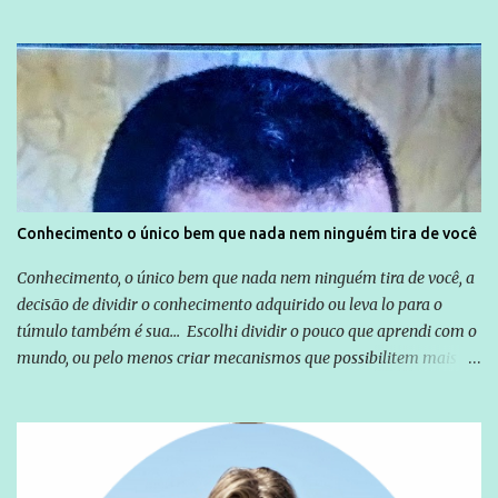
não apenas em relação ao ex-Presidente Lula, mas também em
relação a todos os que foram citados, incluindo a sociedade que a
Globo manteve com o Grupo Odebrecht, citada na delação de
Emílio Odebrecht. Lula sempre atuou para promover o Brasil no
exterior, e não para promover determinadas empresas ou
empresários" Assina a nota o advogado Cristiano Zanin Martins
Conhecimento o único bem que nada nem ninguém tira de você
Conhecimento, o único bem que nada nem ninguém tira de você, a
decisão de dividir o conhecimento adquirido ou leva lo para o
túmulo também é sua... Escolhi dividir o pouco que aprendi com o
mundo, ou pelo menos criar mecanismos que possibilitem mais e
mais pessoas terem acesso a educação e ao conhecimento. Não
sou Professor, a mais nobre das profissões, mas tento ser um
empreendedor da comunicação, que além de informação
cotidiana, corriqueira e cada vez mais preocupantes, do tipo que
você já esta acostumado a ver neste espaço, vou trabalhar a ideia