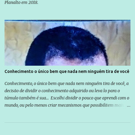
Planalto em 2018.
Conhecimento o único bem que nada nem ninguém tira de você
Conhecimento, o único bem que nada nem ninguém tira de você, a
decisão de dividir o conhecimento adquirido ou leva lo para o
túmulo também é sua... Escolhi dividir o pouco que aprendi com o
mundo, ou pelo menos criar mecanismos que possibilitem mais e
mais pessoas terem acesso a educação e ao conhecimento. Não
sou Professor, a mais nobre das profissões, mas tento ser um
empreendedor da comunicação, que além de informação
cotidiana, corriqueira e cada vez mais preocupantes, do tipo que