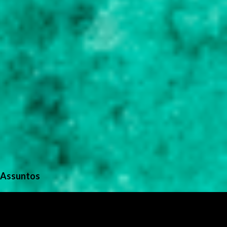
s
Assuntos