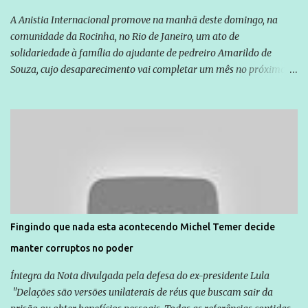
A Anistia Internacional promove na manhã deste domingo, na
comunidade da Rocinha, no Rio de Janeiro, um ato de
solidariedade à família do ajudante de pedreiro Amarildo de
Souza, cujo desaparecimento vai completar um mês no próximo
dia 14. Amarildo desapareceu quando foi levado por policiais da
Unidade de Polícia Pacificadora (UPP) da Rocinha. A assessora de
Direitos Humanos da Anistia Internacional, Renata Neder, disse à
Agência Brasil que ações e atividades de mobilização são feitas
normalmente pela organização não governamental. As ações de
solidariedade são promovidas em apoio a famílias ou pessoas que
são vítimas de violência, estão em situação de risco ou têm seus
direitos violados. Leia mais: Anistia Internacional cobra do Brasil
solução do caso Amarildo - Terra Brasil
Fingindo que nada esta acontecendo Michel Temer decide
manter corruptos no poder
Íntegra da Nota divulgada pela defesa do ex-presidente Lula
"Delações são versões unilaterais de réus que buscam sair da