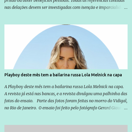
prisão ou obter benefícios pessoais. Todas as referências contidas
nas delações devem ser investigadas com isenção e imparcialidade
não apenas em relação ao ex-Presidente Lula, mas também em
relação a todos os que foram citados, incluindo a sociedade que a
Globo manteve com o Grupo Odebrecht, citada na delação de
Emílio Odebrecht. Lula sempre atuou para promover o Brasil no
exterior, e não para promover determinadas empresas ou
empresários" Assina a nota o advogado Cristiano Zanin Martins
Playboy deste mês tem a bailarina russa Lola Melnick na capa
A Playboy deste mês tem a bailarina russa Lola Melnick na capa.
A revista já está nas bancas, e a revista divulgou uma palhinha das
fotos do ensaio. Parte das fotos foram feitas no morro do Vidigal,
no Rio de Janeiro. O ensaio foi feito pelo fotógrafo Gerard Giaume
e também contou com a praia da Joatinga como locação. Playboy
divulga capa e primeiras fotos de Lola Melnick - @aredacao