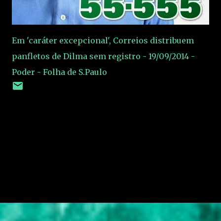
Em 'caráter excepcional', Correios distribuem
panfletos de Dilma sem registro - 19/09/2014 -
Poder - Folha de S.Paulo
C
o
m
e
n