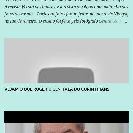
A revista já está nas bancas, e a revista divulgou uma palhinha das
fotos do ensaio. Parte das fotos foram feitas no morro do Vidigal,
no Rio de Janeiro. O ensaio foi feito pelo fotógrafo Gerard Giaume
e também contou com a praia da Joatinga como locação. Playboy
divulga capa e primeiras fotos de Lola Melnick - @aredacao
VEJAM O QUE ROGERIO CENI FALA DO CORINTHIANS