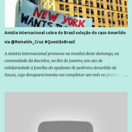
Anistia Internacional cobra do Brasil solução do caso Amarildo
via @Reinaldo_Cruz #QuestãoBrasil
A Anistia Internacional promove na manhã deste domingo, na
comunidade da Rocinha, no Rio de Janeiro, um ato de
solidariedade à família do ajudante de pedreiro Amarildo de
Souza, cujo desaparecimento vai completar um mês no próximo
dia 14. Amarildo desapareceu quando foi levado por policiais da
Unidade de Polícia Pacificadora (UPP) da Rocinha. A assessora de
Direitos Humanos da Anistia Internacional, Renata Neder, disse à
Agência Brasil que ações e atividades de mobilização são feitas
normalmente pela organização não governamental. As ações de
solidariedade são promovidas em apoio a famílias ou pessoas que
são vítimas de violência, estão em situação de risco ou têm seus
direitos violados. Leia mais: Anistia Internacional cobra do Brasil