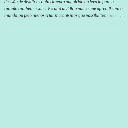
decisão de dividir o conhecimento adquirido ou leva lo para o
túmulo também é sua... Escolhi dividir o pouco que aprendi com o
mundo, ou pelo menos criar mecanismos que possibilitem mais e
mais pessoas terem acesso a educação e ao conhecimento. Não
sou Professor, a mais nobre das profissões, mas tento ser um
empreendedor da comunicação, que além de informação
cotidiana, corriqueira e cada vez mais preocupantes, do tipo que
você já esta acostumado a ver neste espaço, vou trabalhar a ideia
que possibilite distribuir não só informações, mas que gere de
forma consistente a riqueza do conhecimento... Exemplo: o
cidadão brasileiro não precisa só ser informado sobre operações
da Lava Jato, Reformas que podem retirar ou não direitos, ou
quem vai ser preso ou não; é preciso levar até as pessoas, do mais
simples ao mais burguês, o que diz a nossa Constituição, quais são
seus direitos e deveres em ...