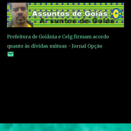
Prefeitura de Goiânia e Celg firmam acordo
quanto às dívidas mútuas - Jornal Opção
C
o
m
e
n