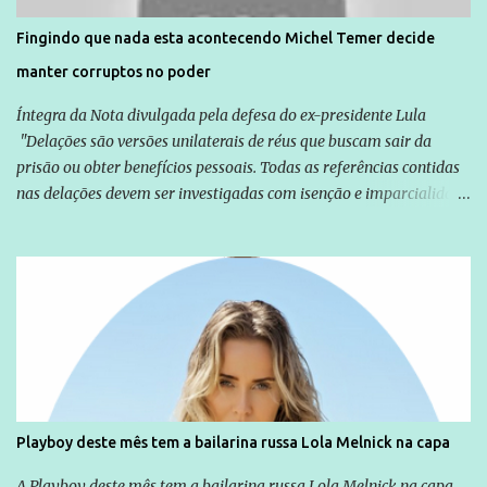
solução do caso Amarildo - Terra Brasil
Fingindo que nada esta acontecendo Michel Temer decide
manter corruptos no poder
Íntegra da Nota divulgada pela defesa do ex-presidente Lula
"Delações são versões unilaterais de réus que buscam sair da
prisão ou obter benefícios pessoais. Todas as referências contidas
nas delações devem ser investigadas com isenção e imparcialidade
não apenas em relação ao ex-Presidente Lula, mas também em
relação a todos os que foram citados, incluindo a sociedade que a
Globo manteve com o Grupo Odebrecht, citada na delação de
Emílio Odebrecht. Lula sempre atuou para promover o Brasil no
exterior, e não para promover determinadas empresas ou
empresários" Assina a nota o advogado Cristiano Zanin Martins
Playboy deste mês tem a bailarina russa Lola Melnick na capa
A Playboy deste mês tem a bailarina russa Lola Melnick na capa.