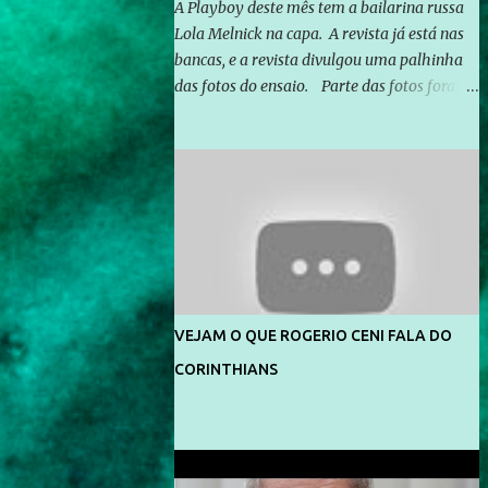
A Playboy deste mês tem a bailarina russa
Lola Melnick na capa. A revista já está nas
bancas, e a revista divulgou uma palhinha
das fotos do ensaio. Parte das fotos foram
feitas no morro do Vidigal, no Rio de
Janeiro. O ensaio foi feito pelo fotógrafo
Gerard Giaume e também contou com a
praia da Joatinga como locação. Playboy
divulga capa e primeiras fotos de Lola
Melnick - @aredacao
VEJAM O QUE ROGERIO CENI FALA DO
CORINTHIANS