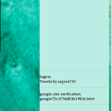
Sagres
Tweets by sagres730
google-site-verification:
google72c1f7dd8361983c.html