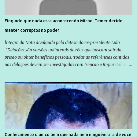
são vítimas de violência, estão em situação de risco ou têm seus
direitos violados. Leia mais: Anistia Internacional cobra do Brasil
solução do caso Amarildo - Terra Brasil
Fingindo que nada esta acontecendo Michel Temer decide
manter corruptos no poder
Íntegra da Nota divulgada pela defesa do ex-presidente Lula
"Delações são versões unilaterais de réus que buscam sair da
prisão ou obter benefícios pessoais. Todas as referências contidas
nas delações devem ser investigadas com isenção e imparcialidade
não apenas em relação ao ex-Presidente Lula, mas também em
relação a todos os que foram citados, incluindo a sociedade que a
Globo manteve com o Grupo Odebrecht, citada na delação de
Emílio Odebrecht. Lula sempre atuou para promover o Brasil no
exterior, e não para promover determinadas empresas ou
empresários" Assina a nota o advogado Cristiano Zanin Martins
Conhecimento o único bem que nada nem ninguém tira de você