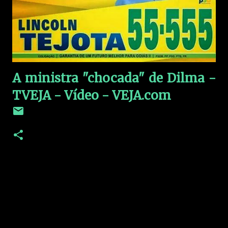
A ministra "chocada" de Dilma -
TVEJA - Vídeo - VEJA.com
C
o
m
e