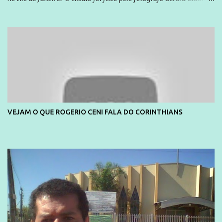
e também contou com a praia da Joatinga como locação. Playboy
divulga capa e primeiras fotos de Lola Melnick - @aredacao
VEJAM O QUE ROGERIO CENI FALA DO CORINTHIANS