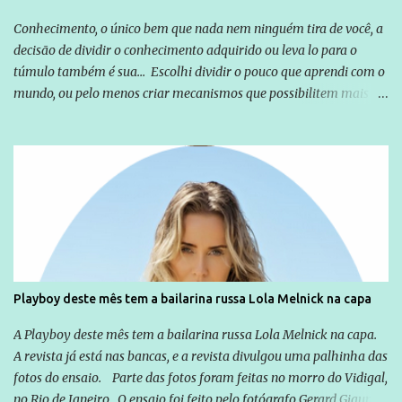
Conhecimento, o único bem que nada nem ninguém tira de você, a
decisão de dividir o conhecimento adquirido ou leva lo para o
túmulo também é sua... Escolhi dividir o pouco que aprendi com o
mundo, ou pelo menos criar mecanismos que possibilitem mais e
mais pessoas terem acesso a educação e ao conhecimento. Não
sou Professor, a mais nobre das profissões, mas tento ser um
empreendedor da comunicação, que além de informação
cotidiana, corriqueira e cada vez mais preocupantes, do tipo que
você já esta acostumado a ver neste espaço, vou trabalhar a ideia
que possibilite distribuir não só informações, mas que gere de
forma consistente a riqueza do conhecimento... Exemplo: o
cidadão brasileiro não precisa só ser informado sobre operações
da Lava Jato, Reformas que podem retirar ou não direitos, ou
Playboy deste mês tem a bailarina russa Lola Melnick na capa
quem vai ser preso ou não; é preciso levar até as pessoas, do mais
simples ao mais burguês, o que diz a nossa Constituição, quais são
A Playboy deste mês tem a bailarina russa Lola Melnick na capa.
seus direitos e deveres em ...
A revista já está nas bancas, e a revista divulgou uma palhinha das
fotos do ensaio. Parte das fotos foram feitas no morro do Vidigal,
no Rio de Janeiro. O ensaio foi feito pelo fotógrafo Gerard Giaume