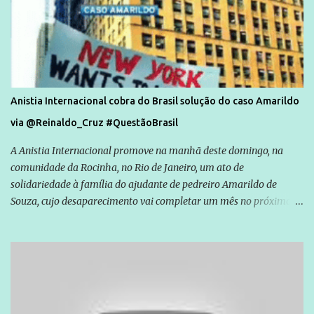
Anistia Internacional cobra do Brasil solução do caso Amarildo
via @Reinaldo_Cruz #QuestãoBrasil
A Anistia Internacional promove na manhã deste domingo, na
comunidade da Rocinha, no Rio de Janeiro, um ato de
solidariedade à família do ajudante de pedreiro Amarildo de
Souza, cujo desaparecimento vai completar um mês no próximo
dia 14. Amarildo desapareceu quando foi levado por policiais da
Unidade de Polícia Pacificadora (UPP) da Rocinha. A assessora de
Direitos Humanos da Anistia Internacional, Renata Neder, disse à
Agência Brasil que ações e atividades de mobilização são feitas
normalmente pela organização não governamental. As ações de
solidariedade são promovidas em apoio a famílias ou pessoas que