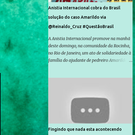
Anistia Internacional cobra do Brasil
solução do caso Amarildo via
@Reinaldo_Cruz #QuestãoBrasil
A Anistia Internacional promove na manhã
deste domingo, na comunidade da Rocinha,
no Rio de Janeiro, um ato de solidariedade à
família do ajudante de pedreiro Amarildo de
Souza, cujo desaparecimento vai completar
um mês no próximo dia 14. Amarildo
desapareceu quando foi levado por policiais
da Unidade de Polícia Pacificadora (UPP) da
Rocinha. A assessora de Direitos Humanos
da Anistia Internacional, Renata Neder, disse
à Agência Brasil que ações e atividades de
mobilização são feitas normalmente pela
organização não governamental. As ações
Fingindo que nada esta acontecendo
de solidariedade são promovidas em apoio