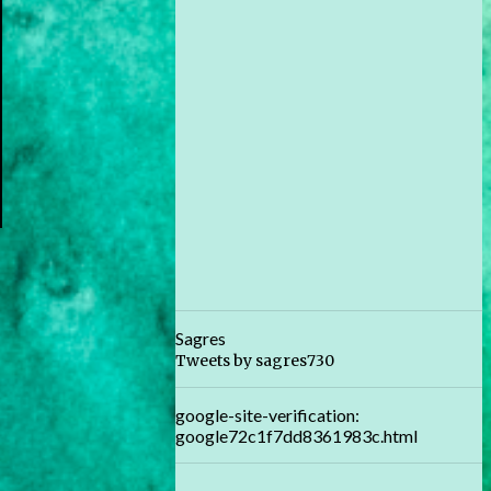
Sagres
Tweets by sagres730
google-site-verification:
google72c1f7dd8361983c.html