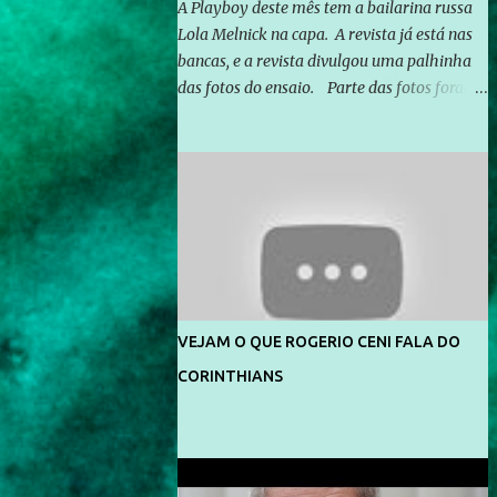
A Playboy deste mês tem a bailarina russa
Lola Melnick na capa. A revista já está nas
bancas, e a revista divulgou uma palhinha
das fotos do ensaio. Parte das fotos foram
feitas no morro do Vidigal, no Rio de
Janeiro. O ensaio foi feito pelo fotógrafo
Gerard Giaume e também contou com a
praia da Joatinga como locação. Playboy
divulga capa e primeiras fotos de Lola
Melnick - @aredacao
VEJAM O QUE ROGERIO CENI FALA DO
CORINTHIANS