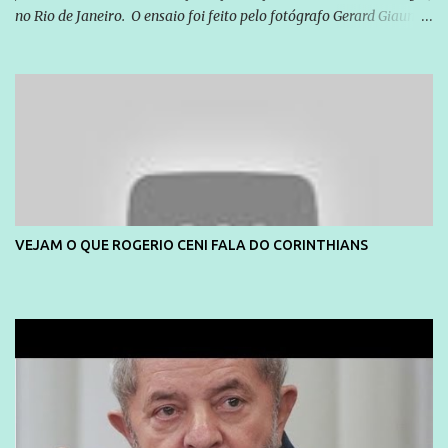
no Rio de Janeiro. O ensaio foi feito pelo fotógrafo Gerard Giaume
e também contou com a praia da Joatinga como locação. Playboy
divulga capa e primeiras fotos de Lola Melnick - @aredacao
VEJAM O QUE ROGERIO CENI FALA DO CORINTHIANS