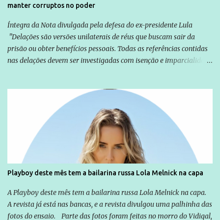
manter corruptos no poder
Íntegra da Nota divulgada pela defesa do ex-presidente Lula
"Delações são versões unilaterais de réus que buscam sair da
prisão ou obter benefícios pessoais. Todas as referências contidas
nas delações devem ser investigadas com isenção e imparcialidade
não apenas em relação ao ex-Presidente Lula, mas também em
relação a todos os que foram citados, incluindo a sociedade que a
Globo manteve com o Grupo Odebrecht, citada na delação de
Emílio Odebrecht. Lula sempre atuou para promover o Brasil no
exterior, e não para promover determinadas empresas ou
empresários" Assina a nota o advogado Cristiano Zanin Martins
Playboy deste mês tem a bailarina russa Lola Melnick na capa
A Playboy deste mês tem a bailarina russa Lola Melnick na capa.
A revista já está nas bancas, e a revista divulgou uma palhinha das
fotos do ensaio. Parte das fotos foram feitas no morro do Vidigal,