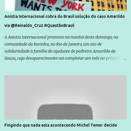
Anistia Internacional cobra do Brasil solução do caso Amarildo
via @Reinaldo_Cruz #QuestãoBrasil
A Anistia Internacional promove na manhã deste domingo, na
comunidade da Rocinha, no Rio de Janeiro, um ato de
solidariedade à família do ajudante de pedreiro Amarildo de
Souza, cujo desaparecimento vai completar um mês no próximo
dia 14. Amarildo desapareceu quando foi levado por policiais da
Unidade de Polícia Pacificadora (UPP) da Rocinha. A assessora de
Direitos Humanos da Anistia Internacional, Renata Neder, disse à
Agência Brasil que ações e atividades de mobilização são feitas
normalmente pela organização não governamental. As ações de
solidariedade são promovidas em apoio a famílias ou pessoas que
são vítimas de violência, estão em situação de risco ou têm seus
direitos violados. Leia mais: Anistia Internacional cobra do Brasil
solução do caso Amarildo - Terra Brasil
Fingindo que nada esta acontecendo Michel Temer decide