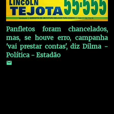
Panfletos foram chancelados,
mas, se houve erro, campanha
'vai prestar contas', diz Dilma -
Política - Estadão
C
o
m