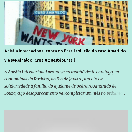
Anistia Internacional cobra do Brasil solução do caso Amarildo
via @Reinaldo_Cruz #QuestãoBrasil
A Anistia Internacional promove na manhã deste domingo, na
comunidade da Rocinha, no Rio de Janeiro, um ato de
solidariedade à família do ajudante de pedreiro Amarildo de
Souza, cujo desaparecimento vai completar um mês no próximo
dia 14. Amarildo desapareceu quando foi levado por policiais da
Unidade de Polícia Pacificadora (UPP) da Rocinha. A assessora de
Direitos Humanos da Anistia Internacional, Renata Neder, disse à
Agência Brasil que ações e atividades de mobilização são feitas
normalmente pela organização não governamental. As ações de