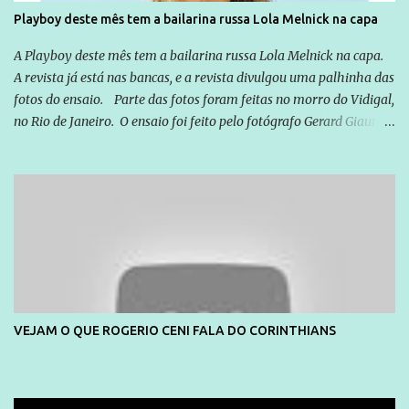
Playboy deste mês tem a bailarina russa Lola Melnick na capa
A Playboy deste mês tem a bailarina russa Lola Melnick na capa.
A revista já está nas bancas, e a revista divulgou uma palhinha das
fotos do ensaio. Parte das fotos foram feitas no morro do Vidigal,
no Rio de Janeiro. O ensaio foi feito pelo fotógrafo Gerard Giaume
e também contou com a praia da Joatinga como locação. Playboy
divulga capa e primeiras fotos de Lola Melnick - @aredacao
VEJAM O QUE ROGERIO CENI FALA DO CORINTHIANS