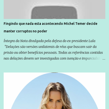
solidariedade são promovidas em apoio a famílias ou pessoas que
são vítimas de violência, estão em situação de risco ou têm seus
direitos violados. Leia mais: Anistia Internacional cobra do Brasil
solução do caso Amarildo - Terra Brasil
Fingindo que nada esta acontecendo Michel Temer decide
manter corruptos no poder
Íntegra da Nota divulgada pela defesa do ex-presidente Lula
"Delações são versões unilaterais de réus que buscam sair da
prisão ou obter benefícios pessoais. Todas as referências contidas
nas delações devem ser investigadas com isenção e imparcialidade
não apenas em relação ao ex-Presidente Lula, mas também em
relação a todos os que foram citados, incluindo a sociedade que a
Globo manteve com o Grupo Odebrecht, citada na delação de
Emílio Odebrecht. Lula sempre atuou para promover o Brasil no
exterior, e não para promover determinadas empresas ou
empresários" Assina a nota o advogado Cristiano Zanin Martins