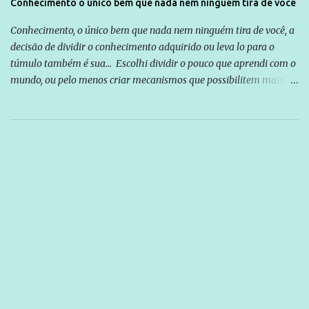
Conhecimento o único bem que nada nem ninguém tira de você
Conhecimento, o único bem que nada nem ninguém tira de você, a
decisão de dividir o conhecimento adquirido ou leva lo para o
túmulo também é sua... Escolhi dividir o pouco que aprendi com o
mundo, ou pelo menos criar mecanismos que possibilitem mais e
mais pessoas terem acesso a educação e ao conhecimento. Não
sou Professor, a mais nobre das profissões, mas tento ser um
empreendedor da comunicação, que além de informação
cotidiana, corriqueira e cada vez mais preocupantes, do tipo que
você já esta acostumado a ver neste espaço, vou trabalhar a ideia
que possibilite distribuir não só informações, mas que gere de
forma consistente a riqueza do conhecimento... Exemplo: o
cidadão brasileiro não precisa só ser informado sobre operações
da Lava Jato, Reformas que podem retirar ou não direitos, ou
quem vai ser preso ou não; é preciso levar até as pessoas, do mais
simples ao mais burguês, o que diz a nossa Constituição, quais são
seus direitos e deveres em ...