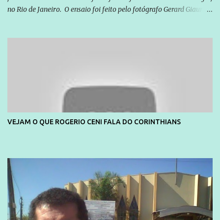
no Rio de Janeiro. O ensaio foi feito pelo fotógrafo Gerard Giaume
e também contou com a praia da Joatinga como locação. Playboy
divulga capa e primeiras fotos de Lola Melnick - @aredacao
VEJAM O QUE ROGERIO CENI FALA DO CORINTHIANS