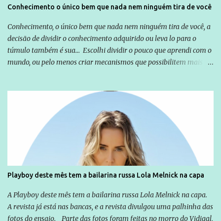
Conhecimento o único bem que nada nem ninguém tira de você
Conhecimento, o único bem que nada nem ninguém tira de você, a
decisão de dividir o conhecimento adquirido ou leva lo para o
túmulo também é sua... Escolhi dividir o pouco que aprendi com o
mundo, ou pelo menos criar mecanismos que possibilitem mais e
mais pessoas terem acesso a educação e ao conhecimento. Não
sou Professor, a mais nobre das profissões, mas tento ser um
empreendedor da comunicação, que além de informação
cotidiana, corriqueira e cada vez mais preocupantes, do tipo que
você já esta acostumado a ver neste espaço, vou trabalhar a ideia
que possibilite distribuir não só informações, mas que gere de
forma consistente a riqueza do conhecimento... Exemplo: o
cidadão brasileiro não precisa só ser informado sobre operações
da Lava Jato, Reformas que podem retirar ou não direitos, ou
Playboy deste mês tem a bailarina russa Lola Melnick na capa
quem vai ser preso ou não; é preciso levar até as pessoas, do mais
simples ao mais burguês, o que diz a nossa Constituição, quais são
A Playboy deste mês tem a bailarina russa Lola Melnick na capa.
seus direitos e deveres em ...
A revista já está nas bancas, e a revista divulgou uma palhinha das
fotos do ensaio. Parte das fotos foram feitas no morro do Vidigal,