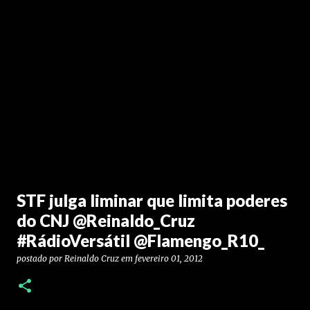
STF julga liminar que limita poderes
do CNJ @Reinaldo_Cruz
#RádioVersátil @Flamengo_R10_
postado por
Reinaldo Cruz
em
fevereiro 01, 2012