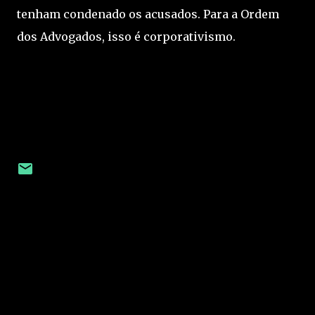
tenham condenado os acusados. Para a Ordem
dos Advogados, isso é corporativismo.
C
o
m