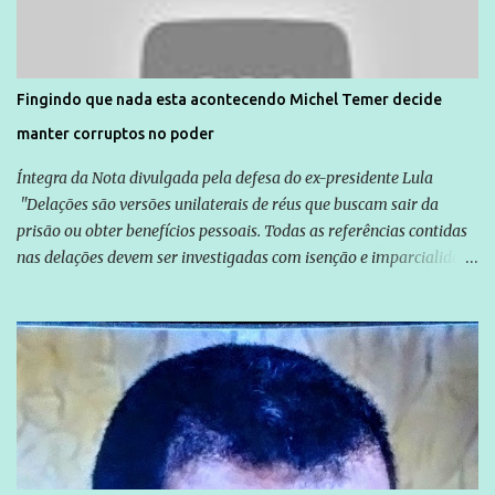
solidariedade são promovidas em apoio a famílias ou pessoas que
são vítimas de violência, estão em situação de risco ou têm seus
direitos violados. Leia mais: Anistia Internacional cobra do Brasil
solução do caso Amarildo - Terra Brasil
Fingindo que nada esta acontecendo Michel Temer decide
manter corruptos no poder
Íntegra da Nota divulgada pela defesa do ex-presidente Lula
"Delações são versões unilaterais de réus que buscam sair da
prisão ou obter benefícios pessoais. Todas as referências contidas
nas delações devem ser investigadas com isenção e imparcialidade
não apenas em relação ao ex-Presidente Lula, mas também em
relação a todos os que foram citados, incluindo a sociedade que a
Globo manteve com o Grupo Odebrecht, citada na delação de
Emílio Odebrecht. Lula sempre atuou para promover o Brasil no
exterior, e não para promover determinadas empresas ou
empresários" Assina a nota o advogado Cristiano Zanin Martins