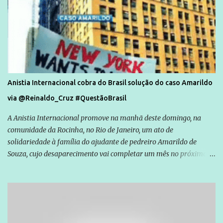
Anistia Internacional cobra do Brasil solução do caso Amarildo
via @Reinaldo_Cruz #QuestãoBrasil
A Anistia Internacional promove na manhã deste domingo, na
comunidade da Rocinha, no Rio de Janeiro, um ato de
solidariedade à família do ajudante de pedreiro Amarildo de
Souza, cujo desaparecimento vai completar um mês no próximo
dia 14. Amarildo desapareceu quando foi levado por policiais da
Unidade de Polícia Pacificadora (UPP) da Rocinha. A assessora de
Direitos Humanos da Anistia Internacional, Renata Neder, disse à
Agência Brasil que ações e atividades de mobilização são feitas
normalmente pela organização não governamental. As ações de