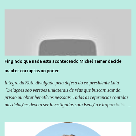
Unidade de Polícia Pacificadora (UPP) da Rocinha. A assessora de
Direitos Humanos da Anistia Internacional, Renata Neder, disse à
Agência Brasil que ações e atividades de mobilização são feitas
normalmente pela organização não governamental. As ações de
solidariedade são promovidas em apoio a famílias ou pessoas que
são vítimas de violência, estão em situação de risco ou têm seus
direitos violados. Leia mais: Anistia Internacional cobra do Brasil
solução do caso Amarildo - Terra Brasil
Fingindo que nada esta acontecendo Michel Temer decide
manter corruptos no poder
Íntegra da Nota divulgada pela defesa do ex-presidente Lula
"Delações são versões unilaterais de réus que buscam sair da
prisão ou obter benefícios pessoais. Todas as referências contidas
nas delações devem ser investigadas com isenção e imparcialidade
não apenas em relação ao ex-Presidente Lula, mas também em
relação a todos os que foram citados, incluindo a sociedade que a
Globo manteve com o Grupo Odebrecht, citada na delação de
Emílio Odebrecht. Lula sempre atuou para promover o Brasil no