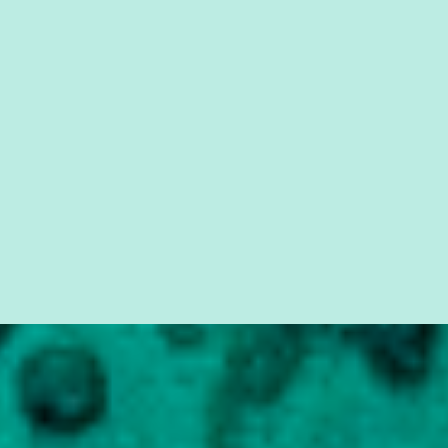
quem vai ser preso ou não; é preciso levar até as pessoas, do mais
simples ao mais burguês, o que diz a nossa Constituição, quais são
seus direitos e deveres em ...