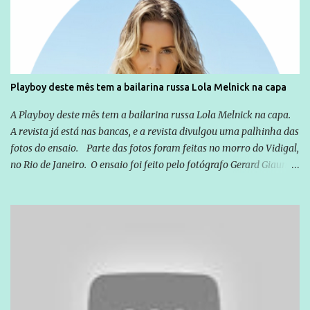
exterior, e não para promover determinadas empresas ou
empresários" Assina a nota o advogado Cristiano Zanin Martins
Playboy deste mês tem a bailarina russa Lola Melnick na capa
A Playboy deste mês tem a bailarina russa Lola Melnick na capa.
A revista já está nas bancas, e a revista divulgou uma palhinha das
fotos do ensaio. Parte das fotos foram feitas no morro do Vidigal,
no Rio de Janeiro. O ensaio foi feito pelo fotógrafo Gerard Giaume
e também contou com a praia da Joatinga como locação. Playboy
divulga capa e primeiras fotos de Lola Melnick - @aredacao