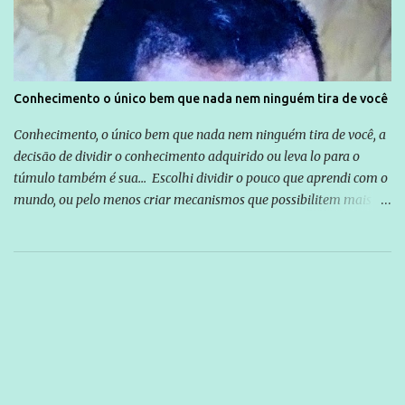
Conhecimento o único bem que nada nem ninguém tira de você
Conhecimento, o único bem que nada nem ninguém tira de você, a
decisão de dividir o conhecimento adquirido ou leva lo para o
túmulo também é sua... Escolhi dividir o pouco que aprendi com o
mundo, ou pelo menos criar mecanismos que possibilitem mais e
mais pessoas terem acesso a educação e ao conhecimento. Não
sou Professor, a mais nobre das profissões, mas tento ser um
empreendedor da comunicação, que além de informação
cotidiana, corriqueira e cada vez mais preocupantes, do tipo que
você já esta acostumado a ver neste espaço, vou trabalhar a ideia
que possibilite distribuir não só informações, mas que gere de
forma consistente a riqueza do conhecimento... Exemplo: o
cidadão brasileiro não precisa só ser informado sobre operações
da Lava Jato, Reformas que podem retirar ou não direitos, ou