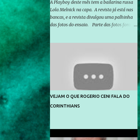
A Playboy deste mês tem a bailarina russa
Lola Melnick na capa. A revista já está nas
bancas, e a revista divulgou uma palhinha
das fotos do ensaio. Parte das fotos foram
feitas no morro do Vidigal, no Rio de
Janeiro. O ensaio foi feito pelo fotógrafo
Gerard Giaume e também contou com a
praia da Joatinga como locação. Playboy
divulga capa e primeiras fotos de Lola
Melnick - @aredacao
VEJAM O QUE ROGERIO CENI FALA DO
CORINTHIANS