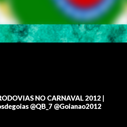
RODOVIAS NO CARNAVAL 2012 |
tosdegoias @QB_7 @Goianao2012