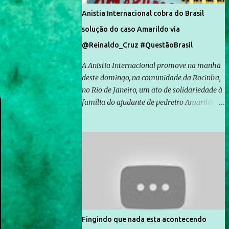
Anistia Internacional cobra do Brasil
solução do caso Amarildo via
@Reinaldo_Cruz #QuestãoBrasil
A Anistia Internacional promove na manhã
deste domingo, na comunidade da Rocinha,
no Rio de Janeiro, um ato de solidariedade à
família do ajudante de pedreiro Amarildo de
Souza, cujo desaparecimento vai completar
um mês no próximo dia 14. Amarildo
desapareceu quando foi levado por policiais
da Unidade de Polícia Pacificadora (UPP) da
Rocinha. A assessora de Direitos Humanos
da Anistia Internacional, Renata Neder, disse
à Agência Brasil que ações e atividades de
mobilização são feitas normalmente pela
organização não governamental. As ações
Fingindo que nada esta acontecendo
de solidariedade são promovidas em apoio