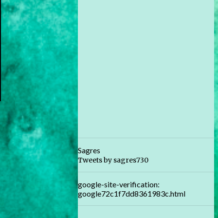
Sagres
Tweets by sagres730
google-site-verification:
google72c1f7dd8361983c.html