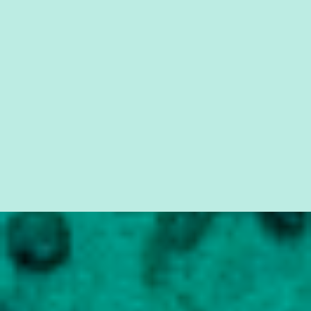
simples ao mais burguês, o que diz a nossa Constituição, quais são
seus direitos e deveres em ...