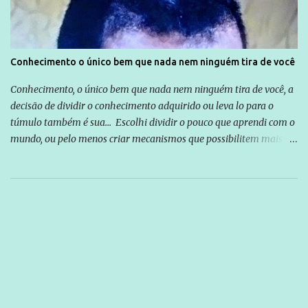
Conhecimento o único bem que nada nem ninguém tira de você
Conhecimento, o único bem que nada nem ninguém tira de você, a
decisão de dividir o conhecimento adquirido ou leva lo para o
túmulo também é sua... Escolhi dividir o pouco que aprendi com o
mundo, ou pelo menos criar mecanismos que possibilitem mais e
mais pessoas terem acesso a educação e ao conhecimento. Não
sou Professor, a mais nobre das profissões, mas tento ser um
empreendedor da comunicação, que além de informação
cotidiana, corriqueira e cada vez mais preocupantes, do tipo que
você já esta acostumado a ver neste espaço, vou trabalhar a ideia
que possibilite distribuir não só informações, mas que gere de
forma consistente a riqueza do conhecimento... Exemplo: o
cidadão brasileiro não precisa só ser informado sobre operações
da Lava Jato, Reformas que podem retirar ou não direitos, ou
quem vai ser preso ou não; é preciso levar até as pessoas, do mais