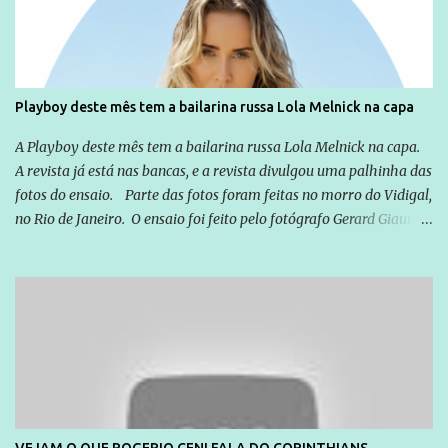
empresários" Assina a nota o advogado Cristiano Zanin Martins
Playboy deste mês tem a bailarina russa Lola Melnick na capa
A Playboy deste mês tem a bailarina russa Lola Melnick na capa.
A revista já está nas bancas, e a revista divulgou uma palhinha das
fotos do ensaio. Parte das fotos foram feitas no morro do Vidigal,
no Rio de Janeiro. O ensaio foi feito pelo fotógrafo Gerard Giaume
e também contou com a praia da Joatinga como locação. Playboy
divulga capa e primeiras fotos de Lola Melnick - @aredacao