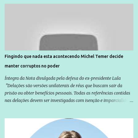
Unidade de Polícia Pacificadora (UPP) da Rocinha. A assessora de
Direitos Humanos da Anistia Internacional, Renata Neder, disse à
Agência Brasil que ações e atividades de mobilização são feitas
normalmente pela organização não governamental. As ações de
solidariedade são promovidas em apoio a famílias ou pessoas que
são vítimas de violência, estão em situação de risco ou têm seus
direitos violados. Leia mais: Anistia Internacional cobra do Brasil
solução do caso Amarildo - Terra Brasil
Fingindo que nada esta acontecendo Michel Temer decide
manter corruptos no poder
Íntegra da Nota divulgada pela defesa do ex-presidente Lula
"Delações são versões unilaterais de réus que buscam sair da
prisão ou obter benefícios pessoais. Todas as referências contidas
nas delações devem ser investigadas com isenção e imparcialidade
não apenas em relação ao ex-Presidente Lula, mas também em
relação a todos os que foram citados, incluindo a sociedade que a
Globo manteve com o Grupo Odebrecht, citada na delação de
Emílio Odebrecht. Lula sempre atuou para promover o Brasil no
exterior, e não para promover determinadas empresas ou