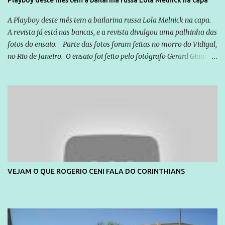
Playboy deste mês tem a bailarina russa Lola Melnick na capa
quem vai ser preso ou não; é preciso levar até as pessoas, do mais
simples ao mais burguês, o que diz a nossa Constituição, quais são
A Playboy deste mês tem a bailarina russa Lola Melnick na capa.
seus direitos e deveres em ...
A revista já está nas bancas, e a revista divulgou uma palhinha das
fotos do ensaio. Parte das fotos foram feitas no morro do Vidigal,
no Rio de Janeiro. O ensaio foi feito pelo fotógrafo Gerard Giaume
e também contou com a praia da Joatinga como locação. Playboy
divulga capa e primeiras fotos de Lola Melnick - @aredacao
VEJAM O QUE ROGERIO CENI FALA DO CORINTHIANS