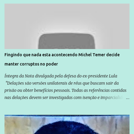
Unidade de Polícia Pacificadora (UPP) da Rocinha. A assessora de
Direitos Humanos da Anistia Internacional, Renata Neder, disse à
Agência Brasil que ações e atividades de mobilização são feitas
normalmente pela organização não governamental. As ações de
solidariedade são promovidas em apoio a famílias ou pessoas que
são vítimas de violência, estão em situação de risco ou têm seus
direitos violados. Leia mais: Anistia Internacional cobra do Brasil
solução do caso Amarildo - Terra Brasil
Fingindo que nada esta acontecendo Michel Temer decide
manter corruptos no poder
Íntegra da Nota divulgada pela defesa do ex-presidente Lula
"Delações são versões unilaterais de réus que buscam sair da
prisão ou obter benefícios pessoais. Todas as referências contidas
nas delações devem ser investigadas com isenção e imparcialidade
não apenas em relação ao ex-Presidente Lula, mas também em
relação a todos os que foram citados, incluindo a sociedade que a
Globo manteve com o Grupo Odebrecht, citada na delação de
Emílio Odebrecht. Lula sempre atuou para promover o Brasil no
exterior, e não para promover determinadas empresas ou