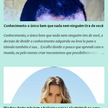
empresários" Assina a nota o advogado Cristiano Zanin Martins
Conhecimento o único bem que nada nem ninguém tira de você
Conhecimento, o único bem que nada nem ninguém tira de você, a
decisão de dividir o conhecimento adquirido ou leva lo para o
túmulo também é sua... Escolhi dividir o pouco que aprendi com o
mundo, ou pelo menos criar mecanismos que possibilitem mais e
mais pessoas terem acesso a educação e ao conhecimento. Não
sou Professor, a mais nobre das profissões, mas tento ser um
empreendedor da comunicação, que além de informação
cotidiana, corriqueira e cada vez mais preocupantes, do tipo que
você já esta acostumado a ver neste espaço, vou trabalhar a ideia
que possibilite distribuir não só informações, mas que gere de
forma consistente a riqueza do conhecimento... Exemplo: o
cidadão brasileiro não precisa só ser informado sobre operações
da Lava Jato, Reformas que podem retirar ou não direitos, ou