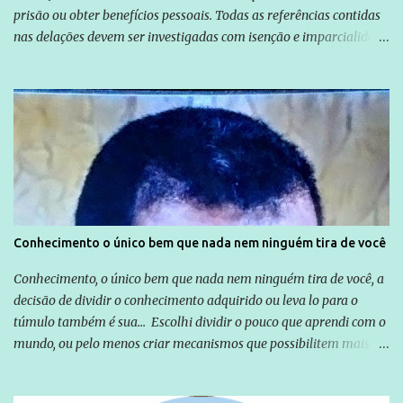
prisão ou obter benefícios pessoais. Todas as referências contidas
nas delações devem ser investigadas com isenção e imparcialidade
não apenas em relação ao ex-Presidente Lula, mas também em
relação a todos os que foram citados, incluindo a sociedade que a
Globo manteve com o Grupo Odebrecht, citada na delação de
Emílio Odebrecht. Lula sempre atuou para promover o Brasil no
exterior, e não para promover determinadas empresas ou
empresários" Assina a nota o advogado Cristiano Zanin Martins
Conhecimento o único bem que nada nem ninguém tira de você
Conhecimento, o único bem que nada nem ninguém tira de você, a
decisão de dividir o conhecimento adquirido ou leva lo para o
túmulo também é sua... Escolhi dividir o pouco que aprendi com o
mundo, ou pelo menos criar mecanismos que possibilitem mais e
mais pessoas terem acesso a educação e ao conhecimento. Não
sou Professor, a mais nobre das profissões, mas tento ser um