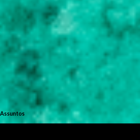
s
Assuntos