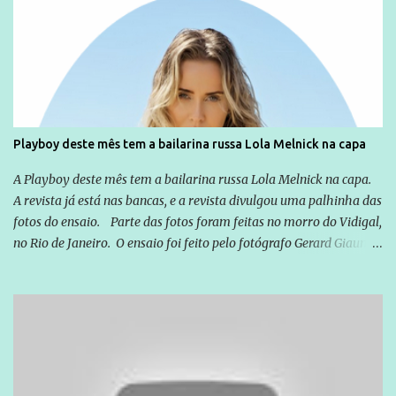
empreendedor da comunicação, que além de informação
cotidiana, corriqueira e cada vez mais preocupantes, do tipo que
você já esta acostumado a ver neste espaço, vou trabalhar a ideia
que possibilite distribuir não só informações, mas que gere de
forma consistente a riqueza do conhecimento... Exemplo: o
cidadão brasileiro não precisa só ser informado sobre operações
da Lava Jato, Reformas que podem retirar ou não direitos, ou
Playboy deste mês tem a bailarina russa Lola Melnick na capa
quem vai ser preso ou não; é preciso levar até as pessoas, do mais
simples ao mais burguês, o que diz a nossa Constituição, quais são
A Playboy deste mês tem a bailarina russa Lola Melnick na capa.
seus direitos e deveres em ...
A revista já está nas bancas, e a revista divulgou uma palhinha das
fotos do ensaio. Parte das fotos foram feitas no morro do Vidigal,
no Rio de Janeiro. O ensaio foi feito pelo fotógrafo Gerard Giaume
e também contou com a praia da Joatinga como locação. Playboy
divulga capa e primeiras fotos de Lola Melnick - @aredacao