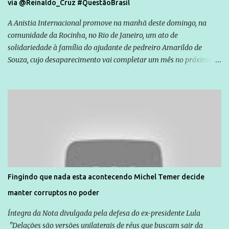
via @Reinaldo_Cruz #QuestãoBrasil
A Anistia Internacional promove na manhã deste domingo, na
comunidade da Rocinha, no Rio de Janeiro, um ato de
solidariedade à família do ajudante de pedreiro Amarildo de
Souza, cujo desaparecimento vai completar um mês no próximo
dia 14. Amarildo desapareceu quando foi levado por policiais da
Unidade de Polícia Pacificadora (UPP) da Rocinha. A assessora de
Direitos Humanos da Anistia Internacional, Renata Neder, disse à
Agência Brasil que ações e atividades de mobilização são feitas
normalmente pela organização não governamental. As ações de
solidariedade são promovidas em apoio a famílias ou pessoas que
são vítimas de violência, estão em situação de risco ou têm seus
direitos violados. Leia mais: Anistia Internacional cobra do Brasil
solução do caso Amarildo - Terra Brasil
Fingindo que nada esta acontecendo Michel Temer decide
manter corruptos no poder
Íntegra da Nota divulgada pela defesa do ex-presidente Lula
"Delações são versões unilaterais de réus que buscam sair da