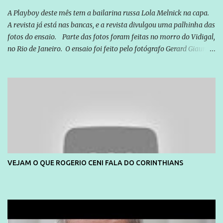
A Playboy deste mês tem a bailarina russa Lola Melnick na capa.
A revista já está nas bancas, e a revista divulgou uma palhinha das
fotos do ensaio. Parte das fotos foram feitas no morro do Vidigal,
no Rio de Janeiro. O ensaio foi feito pelo fotógrafo Gerard Giaume
e também contou com a praia da Joatinga como locação. Playboy
divulga capa e primeiras fotos de Lola Melnick - @aredacao
VEJAM O QUE ROGERIO CENI FALA DO CORINTHIANS