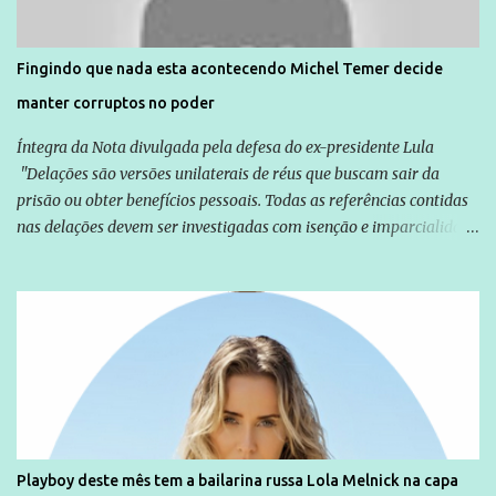
são vítimas de violência, estão em situação de risco ou têm seus
direitos violados. Leia mais: Anistia Internacional cobra do Brasil
solução do caso Amarildo - Terra Brasil
Fingindo que nada esta acontecendo Michel Temer decide
manter corruptos no poder
Íntegra da Nota divulgada pela defesa do ex-presidente Lula
"Delações são versões unilaterais de réus que buscam sair da
prisão ou obter benefícios pessoais. Todas as referências contidas
nas delações devem ser investigadas com isenção e imparcialidade
não apenas em relação ao ex-Presidente Lula, mas também em
relação a todos os que foram citados, incluindo a sociedade que a
Globo manteve com o Grupo Odebrecht, citada na delação de
Emílio Odebrecht. Lula sempre atuou para promover o Brasil no
exterior, e não para promover determinadas empresas ou
empresários" Assina a nota o advogado Cristiano Zanin Martins
Playboy deste mês tem a bailarina russa Lola Melnick na capa