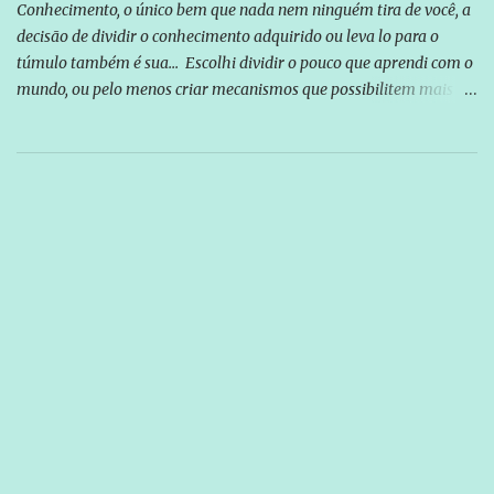
Conhecimento, o único bem que nada nem ninguém tira de você, a
decisão de dividir o conhecimento adquirido ou leva lo para o
túmulo também é sua... Escolhi dividir o pouco que aprendi com o
mundo, ou pelo menos criar mecanismos que possibilitem mais e
mais pessoas terem acesso a educação e ao conhecimento. Não
sou Professor, a mais nobre das profissões, mas tento ser um
empreendedor da comunicação, que além de informação
cotidiana, corriqueira e cada vez mais preocupantes, do tipo que
você já esta acostumado a ver neste espaço, vou trabalhar a ideia
que possibilite distribuir não só informações, mas que gere de
forma consistente a riqueza do conhecimento... Exemplo: o
cidadão brasileiro não precisa só ser informado sobre operações
da Lava Jato, Reformas que podem retirar ou não direitos, ou
quem vai ser preso ou não; é preciso levar até as pessoas, do mais
simples ao mais burguês, o que diz a nossa Constituição, quais são
seus direitos e deveres em ...