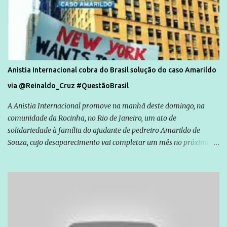
Anistia Internacional cobra do Brasil solução do caso Amarildo
via @Reinaldo_Cruz #QuestãoBrasil
A Anistia Internacional promove na manhã deste domingo, na
comunidade da Rocinha, no Rio de Janeiro, um ato de
solidariedade à família do ajudante de pedreiro Amarildo de
Souza, cujo desaparecimento vai completar um mês no próximo
dia 14. Amarildo desapareceu quando foi levado por policiais da
Unidade de Polícia Pacificadora (UPP) da Rocinha. A assessora de
Direitos Humanos da Anistia Internacional, Renata Neder, disse à
Agência Brasil que ações e atividades de mobilização são feitas
normalmente pela organização não governamental. As ações de
solidariedade são promovidas em apoio a famílias ou pessoas que