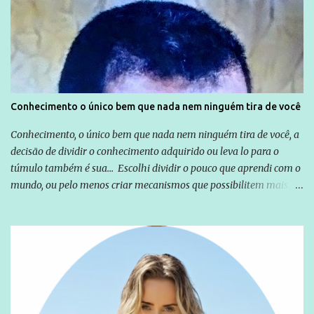
Emílio Odebrecht. Lula sempre atuou para promover o Brasil no
exterior, e não para promover determinadas empresas ou
empresários" Assina a nota o advogado Cristiano Zanin Martins
Conhecimento o único bem que nada nem ninguém tira de você
Conhecimento, o único bem que nada nem ninguém tira de você, a
decisão de dividir o conhecimento adquirido ou leva lo para o
túmulo também é sua... Escolhi dividir o pouco que aprendi com o
mundo, ou pelo menos criar mecanismos que possibilitem mais e
mais pessoas terem acesso a educação e ao conhecimento. Não
sou Professor, a mais nobre das profissões, mas tento ser um
empreendedor da comunicação, que além de informação
cotidiana, corriqueira e cada vez mais preocupantes, do tipo que
você já esta acostumado a ver neste espaço, vou trabalhar a ideia
que possibilite distribuir não só informações, mas que gere de
forma consistente a riqueza do conhecimento... Exemplo: o