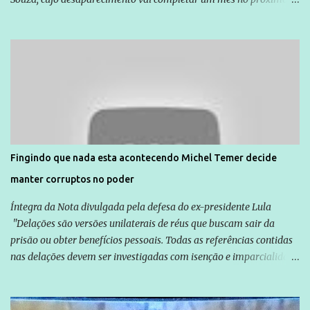
dia 14. Amarildo desapareceu quando foi levado por policiais da
Unidade de Polícia Pacificadora (UPP) da Rocinha. A assessora de
Direitos Humanos da Anistia Internacional, Renata Neder, disse à
Agência Brasil que ações e atividades de mobilização são feitas
normalmente pela organização não governamental. As ações de
solidariedade são promovidas em apoio a famílias ou pessoas que
são vítimas de violência, estão em situação de risco ou têm seus
direitos violados. Leia mais: Anistia Internacional cobra do Brasil
solução do caso Amarildo - Terra Brasil
Fingindo que nada esta acontecendo Michel Temer decide
manter corruptos no poder
Íntegra da Nota divulgada pela defesa do ex-presidente Lula
"Delações são versões unilaterais de réus que buscam sair da
prisão ou obter benefícios pessoais. Todas as referências contidas
nas delações devem ser investigadas com isenção e imparcialidade
não apenas em relação ao ex-Presidente Lula, mas também em
relação a todos os que foram citados, incluindo a sociedade que a
Globo manteve com o Grupo Odebrecht, citada na delação de