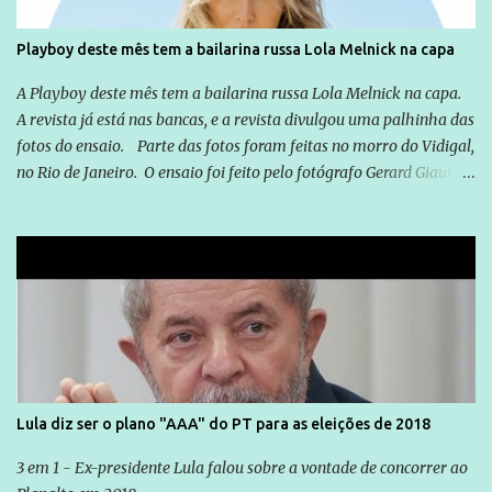
cidadão brasileiro não precisa só ser informado sobre operações
da Lava Jato, Reformas que podem retirar ou não direitos, ou
Playboy deste mês tem a bailarina russa Lola Melnick na capa
quem vai ser preso ou não; é preciso levar até as pessoas, do mais
simples ao mais burguês, o que diz a nossa Constituição, quais são
A Playboy deste mês tem a bailarina russa Lola Melnick na capa.
seus direitos e deveres em ...
A revista já está nas bancas, e a revista divulgou uma palhinha das
fotos do ensaio. Parte das fotos foram feitas no morro do Vidigal,
no Rio de Janeiro. O ensaio foi feito pelo fotógrafo Gerard Giaume
e também contou com a praia da Joatinga como locação. Playboy
divulga capa e primeiras fotos de Lola Melnick - @aredacao
Lula diz ser o plano "AAA" do PT para as eleições de 2018
3 em 1 - Ex-presidente Lula falou sobre a vontade de concorrer ao