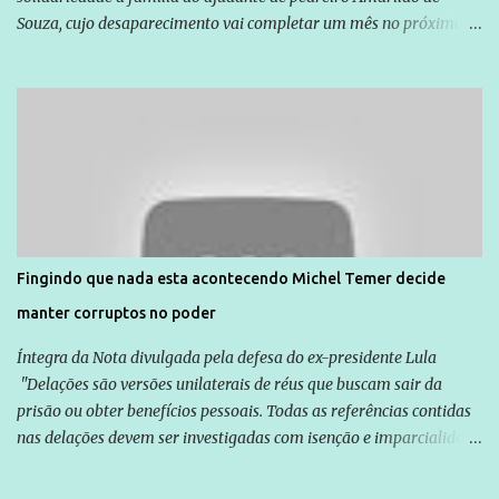
Souza, cujo desaparecimento vai completar um mês no próximo
dia 14. Amarildo desapareceu quando foi levado por policiais da
Unidade de Polícia Pacificadora (UPP) da Rocinha. A assessora de
Direitos Humanos da Anistia Internacional, Renata Neder, disse à
Agência Brasil que ações e atividades de mobilização são feitas
normalmente pela organização não governamental. As ações de
solidariedade são promovidas em apoio a famílias ou pessoas que
são vítimas de violência, estão em situação de risco ou têm seus
direitos violados. Leia mais: Anistia Internacional cobra do Brasil
solução do caso Amarildo - Terra Brasil
Fingindo que nada esta acontecendo Michel Temer decide
manter corruptos no poder
Íntegra da Nota divulgada pela defesa do ex-presidente Lula
"Delações são versões unilaterais de réus que buscam sair da
prisão ou obter benefícios pessoais. Todas as referências contidas
nas delações devem ser investigadas com isenção e imparcialidade
não apenas em relação ao ex-Presidente Lula, mas também em
relação a todos os que foram citados, incluindo a sociedade que a