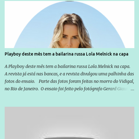
Globo manteve com o Grupo Odebrecht, citada na delação de
Emílio Odebrecht. Lula sempre atuou para promover o Brasil no
exterior, e não para promover determinadas empresas ou
empresários" Assina a nota o advogado Cristiano Zanin Martins
Playboy deste mês tem a bailarina russa Lola Melnick na capa
A Playboy deste mês tem a bailarina russa Lola Melnick na capa.
A revista já está nas bancas, e a revista divulgou uma palhinha das
fotos do ensaio. Parte das fotos foram feitas no morro do Vidigal,
no Rio de Janeiro. O ensaio foi feito pelo fotógrafo Gerard Giaume
e também contou com a praia da Joatinga como locação. Playboy
divulga capa e primeiras fotos de Lola Melnick - @aredacao