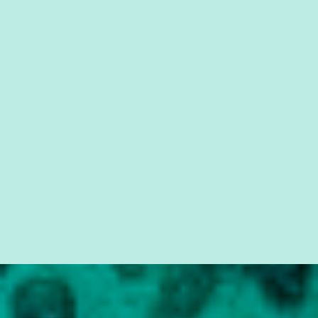
cidadão brasileiro não precisa só ser informado sobre operações
da Lava Jato, Reformas que podem retirar ou não direitos, ou
quem vai ser preso ou não; é preciso levar até as pessoas, do mais
simples ao mais burguês, o que diz a nossa Constituição, quais são
seus direitos e deveres em ...