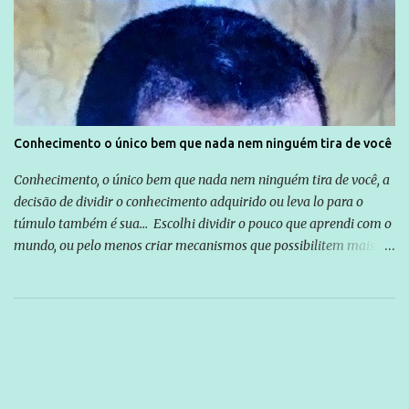
Conhecimento o único bem que nada nem ninguém tira de você
Conhecimento, o único bem que nada nem ninguém tira de você, a
decisão de dividir o conhecimento adquirido ou leva lo para o
túmulo também é sua... Escolhi dividir o pouco que aprendi com o
mundo, ou pelo menos criar mecanismos que possibilitem mais e
mais pessoas terem acesso a educação e ao conhecimento. Não
sou Professor, a mais nobre das profissões, mas tento ser um
empreendedor da comunicação, que além de informação
cotidiana, corriqueira e cada vez mais preocupantes, do tipo que
você já esta acostumado a ver neste espaço, vou trabalhar a ideia
que possibilite distribuir não só informações, mas que gere de
forma consistente a riqueza do conhecimento... Exemplo: o