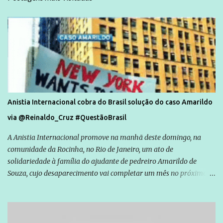
Anistia Internacional cobra do Brasil solução do caso Amarildo
via @Reinaldo_Cruz #QuestãoBrasil
A Anistia Internacional promove na manhã deste domingo, na
comunidade da Rocinha, no Rio de Janeiro, um ato de
solidariedade à família do ajudante de pedreiro Amarildo de
Souza, cujo desaparecimento vai completar um mês no próximo
dia 14. Amarildo desapareceu quando foi levado por policiais da
Unidade de Polícia Pacificadora (UPP) da Rocinha. A assessora de
Direitos Humanos da Anistia Internacional, Renata Neder, disse à
Agência Brasil que ações e atividades de mobilização são feitas