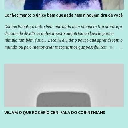
Conhecimento o único bem que nada nem ninguém tira de você
Conhecimento, o único bem que nada nem ninguém tira de você, a
decisão de dividir o conhecimento adquirido ou leva lo para o
túmulo também é sua... Escolhi dividir o pouco que aprendi com o
mundo, ou pelo menos criar mecanismos que possibilitem mais e
mais pessoas terem acesso a educação e ao conhecimento. Não
sou Professor, a mais nobre das profissões, mas tento ser um
empreendedor da comunicação, que além de informação
cotidiana, corriqueira e cada vez mais preocupantes, do tipo que
você já esta acostumado a ver neste espaço, vou trabalhar a ideia
que possibilite distribuir não só informações, mas que gere de
forma consistente a riqueza do conhecimento... Exemplo: o
cidadão brasileiro não precisa só ser informado sobre operações
da Lava Jato, Reformas que podem retirar ou não direitos, ou
VEJAM O QUE ROGERIO CENI FALA DO CORINTHIANS
quem vai ser preso ou não; é preciso levar até as pessoas, do mais
simples ao mais burguês, o que diz a nossa Constituição, quais são