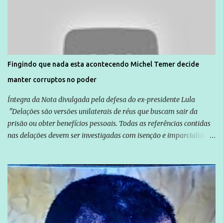
normalmente pela organização não governamental. As ações de
solidariedade são promovidas em apoio a famílias ou pessoas que
são vítimas de violência, estão em situação de risco ou têm seus
direitos violados. Leia mais: Anistia Internacional cobra do Brasil
solução do caso Amarildo - Terra Brasil
Fingindo que nada esta acontecendo Michel Temer decide
manter corruptos no poder
Íntegra da Nota divulgada pela defesa do ex-presidente Lula
"Delações são versões unilaterais de réus que buscam sair da
prisão ou obter benefícios pessoais. Todas as referências contidas
nas delações devem ser investigadas com isenção e imparcialidade
não apenas em relação ao ex-Presidente Lula, mas também em
relação a todos os que foram citados, incluindo a sociedade que a
Globo manteve com o Grupo Odebrecht, citada na delação de
Emílio Odebrecht. Lula sempre atuou para promover o Brasil no
exterior, e não para promover determinadas empresas ou
empresários" Assina a nota o advogado Cristiano Zanin Martins