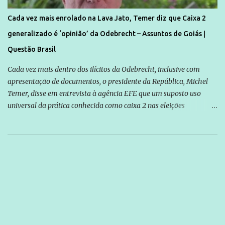
Cada vez mais enrolado na Lava Jato, Temer diz que Caixa 2
generalizado é ‘opinião’ da Odebrecht – Assuntos de Goiás |
Questão Brasil
Cada vez mais dentro dos ilícitos da Odebrecht, inclusive com
apresentação de documentos, o presidente da República, Michel
Temer, disse em entrevista à agência EFE que um suposto uso
universal da prática conhecida como caixa 2 nas eleições
brasileiras é “uma opinião” da empreiteira Odebrecht. O ex-
presidente da empresa, Marcelo Odebrecht, afirmou em
depoimento à Polícia Federal que não existe, no Brasil, nenhum
político eleito para cargo público sem o uso dessa prática. “Acho
que é uma opinião. A Odebrecht é que acha que todos os políticos
se serviram do caixa 2. Aliás, ao assim se manifestarem, dizem que
eles são os produtores do caixa 2. Eu conheço muitos políticos que
não se serviam do caixa 2 para se eleger. Eu fui presidente de um
partido [PMDB], o maior partido do país durante 15 anos, e as