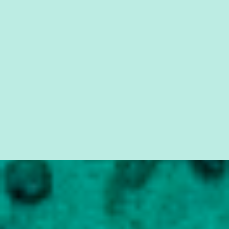
contribuições chegavam oficialmente pelo partido” . Temer
descartou ainda que a delação da Odebrecht vá atrapalhar a
aprovação das reformas trabalhista e da Previdência no Congre...