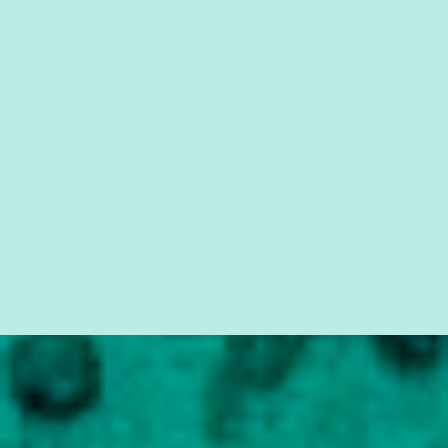
partido [PMDB], o maior partido do país durante 15 anos, e as
contribuições chegavam oficialmente pelo partido” . Temer
descartou ainda que a delação da Odebrecht vá atrapalhar a
aprovação das reformas trabalhista e da Previdência no Congre...