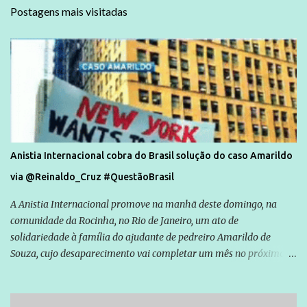
Postagens mais visitadas
Anistia Internacional cobra do Brasil solução do caso Amarildo
via @Reinaldo_Cruz #QuestãoBrasil
A Anistia Internacional promove na manhã deste domingo, na
comunidade da Rocinha, no Rio de Janeiro, um ato de
solidariedade à família do ajudante de pedreiro Amarildo de
Souza, cujo desaparecimento vai completar um mês no próximo
dia 14. Amarildo desapareceu quando foi levado por policiais da
Unidade de Polícia Pacificadora (UPP) da Rocinha. A assessora de
Direitos Humanos da Anistia Internacional, Renata Neder, disse à