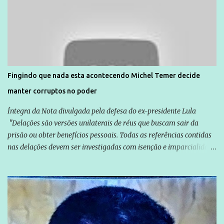
Agência Brasil que ações e atividades de mobilização são feitas
normalmente pela organização não governamental. As ações de
solidariedade são promovidas em apoio a famílias ou pessoas que
são vítimas de violência, estão em situação de risco ou têm seus
direitos violados. Leia mais: Anistia Internacional cobra do Brasil
solução do caso Amarildo - Terra Brasil
Fingindo que nada esta acontecendo Michel Temer decide
manter corruptos no poder
Íntegra da Nota divulgada pela defesa do ex-presidente Lula
"Delações são versões unilaterais de réus que buscam sair da
prisão ou obter benefícios pessoais. Todas as referências contidas
nas delações devem ser investigadas com isenção e imparcialidade
não apenas em relação ao ex-Presidente Lula, mas também em
relação a todos os que foram citados, incluindo a sociedade que a
Globo manteve com o Grupo Odebrecht, citada na delação de
Emílio Odebrecht. Lula sempre atuou para promover o Brasil no
exterior, e não para promover determinadas empresas ou
empresários" Assina a nota o advogado Cristiano Zanin Martins