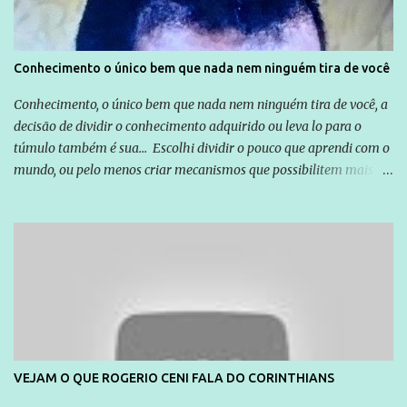
Conhecimento o único bem que nada nem ninguém tira de você
Conhecimento, o único bem que nada nem ninguém tira de você, a
decisão de dividir o conhecimento adquirido ou leva lo para o
túmulo também é sua... Escolhi dividir o pouco que aprendi com o
mundo, ou pelo menos criar mecanismos que possibilitem mais e
mais pessoas terem acesso a educação e ao conhecimento. Não
sou Professor, a mais nobre das profissões, mas tento ser um
empreendedor da comunicação, que além de informação
cotidiana, corriqueira e cada vez mais preocupantes, do tipo que
você já esta acostumado a ver neste espaço, vou trabalhar a ideia
que possibilite distribuir não só informações, mas que gere de
forma consistente a riqueza do conhecimento... Exemplo: o
cidadão brasileiro não precisa só ser informado sobre operações
da Lava Jato, Reformas que podem retirar ou não direitos, ou
VEJAM O QUE ROGERIO CENI FALA DO CORINTHIANS
quem vai ser preso ou não; é preciso levar até as pessoas, do mais