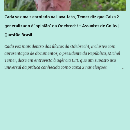
Cada vez mais enrolado na Lava Jato, Temer diz que Caixa 2
generalizado é ‘opinião’ da Odebrecht – Assuntos de Goiás |
Questão Brasil
Cada vez mais dentro dos ilícitos da Odebrecht, inclusive com
apresentação de documentos, o presidente da República, Michel
Temer, disse em entrevista à agência EFE que um suposto uso
universal da prática conhecida como caixa 2 nas eleições
brasileiras é “uma opinião” da empreiteira Odebrecht. O ex-
presidente da empresa, Marcelo Odebrecht, afirmou em
depoimento à Polícia Federal que não existe, no Brasil, nenhum
político eleito para cargo público sem o uso dessa prática. “Acho
que é uma opinião. A Odebrecht é que acha que todos os políticos
se serviram do caixa 2. Aliás, ao assim se manifestarem, dizem que
eles são os produtores do caixa 2. Eu conheço muitos políticos que
não se serviam do caixa 2 para se eleger. Eu fui presidente de um