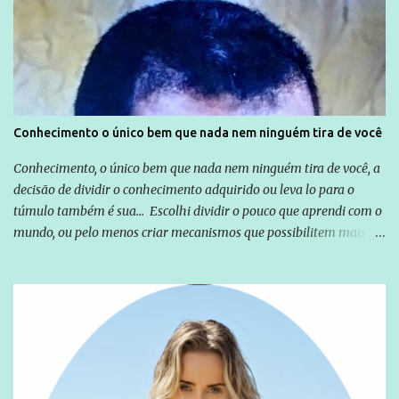
Emílio Odebrecht. Lula sempre atuou para promover o Brasil no
exterior, e não para promover determinadas empresas ou
empresários" Assina a nota o advogado Cristiano Zanin Martins
Conhecimento o único bem que nada nem ninguém tira de você
Conhecimento, o único bem que nada nem ninguém tira de você, a
decisão de dividir o conhecimento adquirido ou leva lo para o
túmulo também é sua... Escolhi dividir o pouco que aprendi com o
mundo, ou pelo menos criar mecanismos que possibilitem mais e
mais pessoas terem acesso a educação e ao conhecimento. Não
sou Professor, a mais nobre das profissões, mas tento ser um
empreendedor da comunicação, que além de informação
cotidiana, corriqueira e cada vez mais preocupantes, do tipo que
você já esta acostumado a ver neste espaço, vou trabalhar a ideia
que possibilite distribuir não só informações, mas que gere de
forma consistente a riqueza do conhecimento... Exemplo: o