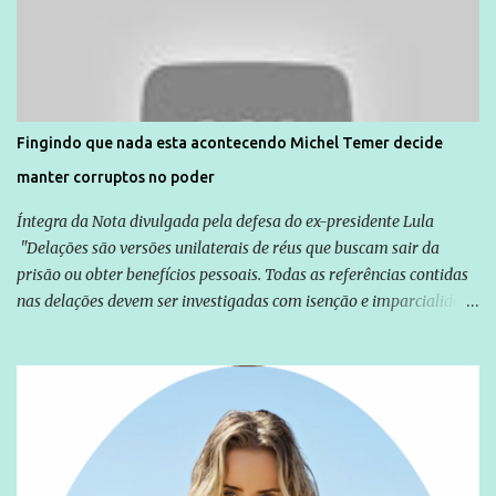
normalmente pela organização não governamental. As ações de
solidariedade são promovidas em apoio a famílias ou pessoas que
são vítimas de violência, estão em situação de risco ou têm seus
direitos violados. Leia mais: Anistia Internacional cobra do Brasil
solução do caso Amarildo - Terra Brasil
Fingindo que nada esta acontecendo Michel Temer decide
manter corruptos no poder
Íntegra da Nota divulgada pela defesa do ex-presidente Lula
"Delações são versões unilaterais de réus que buscam sair da
prisão ou obter benefícios pessoais. Todas as referências contidas
nas delações devem ser investigadas com isenção e imparcialidade
não apenas em relação ao ex-Presidente Lula, mas também em
relação a todos os que foram citados, incluindo a sociedade que a
Globo manteve com o Grupo Odebrecht, citada na delação de
Emílio Odebrecht. Lula sempre atuou para promover o Brasil no
exterior, e não para promover determinadas empresas ou
empresários" Assina a nota o advogado Cristiano Zanin Martins