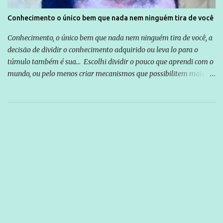
Conhecimento o único bem que nada nem ninguém tira de você
Conhecimento, o único bem que nada nem ninguém tira de você, a
decisão de dividir o conhecimento adquirido ou leva lo para o
túmulo também é sua... Escolhi dividir o pouco que aprendi com o
mundo, ou pelo menos criar mecanismos que possibilitem mais e
mais pessoas terem acesso a educação e ao conhecimento. Não
sou Professor, a mais nobre das profissões, mas tento ser um
empreendedor da comunicação, que além de informação
cotidiana, corriqueira e cada vez mais preocupantes, do tipo que
você já esta acostumado a ver neste espaço, vou trabalhar a ideia
que possibilite distribuir não só informações, mas que gere de
forma consistente a riqueza do conhecimento... Exemplo: o
cidadão brasileiro não precisa só ser informado sobre operações
da Lava Jato, Reformas que podem retirar ou não direitos, ou
quem vai ser preso ou não; é preciso levar até as pessoas, do mais
simples ao mais burguês, o que diz a nossa Constituição, quais são
seus direitos e deveres em ...