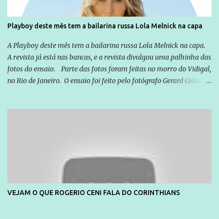
Playboy deste mês tem a bailarina russa Lola Melnick na capa
A Playboy deste mês tem a bailarina russa Lola Melnick na capa.
A revista já está nas bancas, e a revista divulgou uma palhinha das
fotos do ensaio. Parte das fotos foram feitas no morro do Vidigal,
no Rio de Janeiro. O ensaio foi feito pelo fotógrafo Gerard Giaume
e também contou com a praia da Joatinga como locação. Playboy
divulga capa e primeiras fotos de Lola Melnick - @aredacao
VEJAM O QUE ROGERIO CENI FALA DO CORINTHIANS