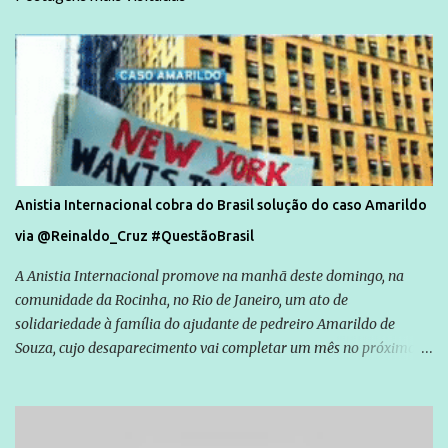
Anistia Internacional cobra do Brasil solução do caso Amarildo
via @Reinaldo_Cruz #QuestãoBrasil
A Anistia Internacional promove na manhã deste domingo, na
comunidade da Rocinha, no Rio de Janeiro, um ato de
solidariedade à família do ajudante de pedreiro Amarildo de
Souza, cujo desaparecimento vai completar um mês no próximo
dia 14. Amarildo desapareceu quando foi levado por policiais da
Unidade de Polícia Pacificadora (UPP) da Rocinha. A assessora de
Direitos Humanos da Anistia Internacional, Renata Neder, disse à
Agência Brasil que ações e atividades de mobilização são feitas