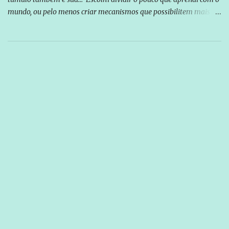
mundo, ou pelo menos criar mecanismos que possibilitem mais e
mais pessoas terem acesso a educação e ao conhecimento. Não
sou Professor, a mais nobre das profissões, mas tento ser um
empreendedor da comunicação, que além de informação
cotidiana, corriqueira e cada vez mais preocupantes, do tipo que
você já esta acostumado a ver neste espaço, vou trabalhar a ideia
que possibilite distribuir não só informações, mas que gere de
forma consistente a riqueza do conhecimento... Exemplo: o
cidadão brasileiro não precisa só ser informado sobre operações
da Lava Jato, Reformas que podem retirar ou não direitos, ou
quem vai ser preso ou não; é preciso levar até as pessoas, do mais
simples ao mais burguês, o que diz a nossa Constituição, quais são
seus direitos e deveres em ...