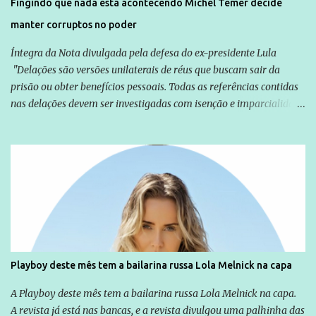
Fingindo que nada esta acontecendo Michel Temer decide
manter corruptos no poder
Íntegra da Nota divulgada pela defesa do ex-presidente Lula
"Delações são versões unilaterais de réus que buscam sair da
prisão ou obter benefícios pessoais. Todas as referências contidas
nas delações devem ser investigadas com isenção e imparcialidade
não apenas em relação ao ex-Presidente Lula, mas também em
relação a todos os que foram citados, incluindo a sociedade que a
Globo manteve com o Grupo Odebrecht, citada na delação de
Emílio Odebrecht. Lula sempre atuou para promover o Brasil no
exterior, e não para promover determinadas empresas ou
empresários" Assina a nota o advogado Cristiano Zanin Martins
Playboy deste mês tem a bailarina russa Lola Melnick na capa
A Playboy deste mês tem a bailarina russa Lola Melnick na capa.
A revista já está nas bancas, e a revista divulgou uma palhinha das