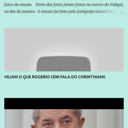
fotos do ensaio. Parte das fotos foram feitas no morro do Vidigal,
no Rio de Janeiro. O ensaio foi feito pelo fotógrafo Gerard Giaume
e também contou com a praia da Joatinga como locação. Playboy
divulga capa e primeiras fotos de Lola Melnick - @aredacao
VEJAM O QUE ROGERIO CENI FALA DO CORINTHIANS