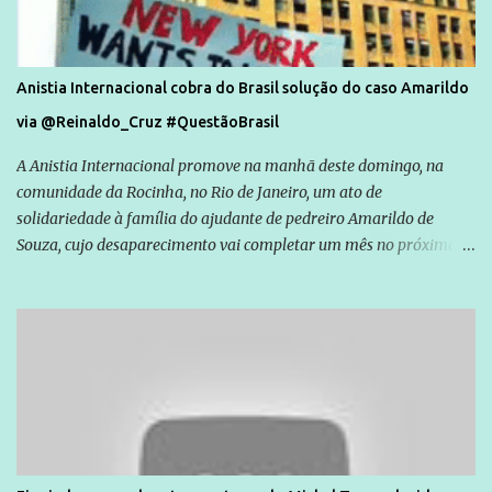
Anistia Internacional cobra do Brasil solução do caso Amarildo
via @Reinaldo_Cruz #QuestãoBrasil
A Anistia Internacional promove na manhã deste domingo, na
comunidade da Rocinha, no Rio de Janeiro, um ato de
solidariedade à família do ajudante de pedreiro Amarildo de
Souza, cujo desaparecimento vai completar um mês no próximo
dia 14. Amarildo desapareceu quando foi levado por policiais da
Unidade de Polícia Pacificadora (UPP) da Rocinha. A assessora de
Direitos Humanos da Anistia Internacional, Renata Neder, disse à
Agência Brasil que ações e atividades de mobilização são feitas
normalmente pela organização não governamental. As ações de
solidariedade são promovidas em apoio a famílias ou pessoas que
são vítimas de violência, estão em situação de risco ou têm seus
direitos violados. Leia mais: Anistia Internacional cobra do Brasil
solução do caso Amarildo - Terra Brasil