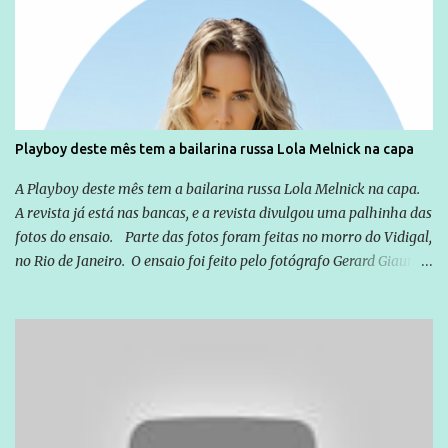
Emílio Odebrecht. Lula sempre atuou para promover o Brasil no
exterior, e não para promover determinadas empresas ou
empresários" Assina a nota o advogado Cristiano Zanin Martins
Playboy deste mês tem a bailarina russa Lola Melnick na capa
A Playboy deste mês tem a bailarina russa Lola Melnick na capa.
A revista já está nas bancas, e a revista divulgou uma palhinha das
fotos do ensaio. Parte das fotos foram feitas no morro do Vidigal,
no Rio de Janeiro. O ensaio foi feito pelo fotógrafo Gerard Giaume
e também contou com a praia da Joatinga como locação. Playboy
divulga capa e primeiras fotos de Lola Melnick - @aredacao