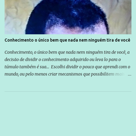
Conhecimento o único bem que nada nem ninguém tira de você
Conhecimento, o único bem que nada nem ninguém tira de você, a
decisão de dividir o conhecimento adquirido ou leva lo para o
túmulo também é sua... Escolhi dividir o pouco que aprendi com o
mundo, ou pelo menos criar mecanismos que possibilitem mais e
mais pessoas terem acesso a educação e ao conhecimento. Não
sou Professor, a mais nobre das profissões, mas tento ser um
empreendedor da comunicação, que além de informação
cotidiana, corriqueira e cada vez mais preocupantes, do tipo que
você já esta acostumado a ver neste espaço, vou trabalhar a ideia
que possibilite distribuir não só informações, mas que gere de
forma consistente a riqueza do conhecimento... Exemplo: o
cidadão brasileiro não precisa só ser informado sobre operações