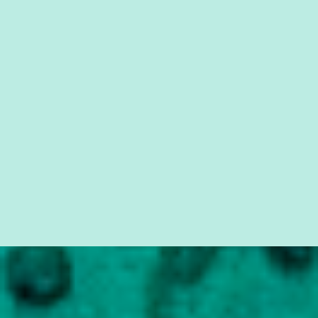
da Lava Jato, Reformas que podem retirar ou não direitos, ou
quem vai ser preso ou não; é preciso levar até as pessoas, do mais
simples ao mais burguês, o que diz a nossa Constituição, quais são
seus direitos e deveres em ...