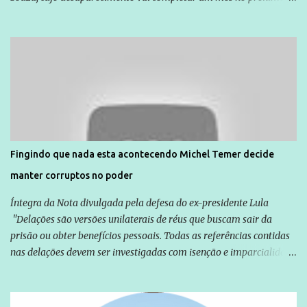
dia 14. Amarildo desapareceu quando foi levado por policiais da
Unidade de Polícia Pacificadora (UPP) da Rocinha. A assessora de
Direitos Humanos da Anistia Internacional, Renata Neder, disse à
Agência Brasil que ações e atividades de mobilização são feitas
normalmente pela organização não governamental. As ações de
solidariedade são promovidas em apoio a famílias ou pessoas que
são vítimas de violência, estão em situação de risco ou têm seus
direitos violados. Leia mais: Anistia Internacional cobra do Brasil
solução do caso Amarildo - Terra Brasil
Fingindo que nada esta acontecendo Michel Temer decide
manter corruptos no poder
Íntegra da Nota divulgada pela defesa do ex-presidente Lula
"Delações são versões unilaterais de réus que buscam sair da
prisão ou obter benefícios pessoais. Todas as referências contidas
nas delações devem ser investigadas com isenção e imparcialidade
não apenas em relação ao ex-Presidente Lula, mas também em
relação a todos os que foram citados, incluindo a sociedade que a
Globo manteve com o Grupo Odebrecht, citada na delação de