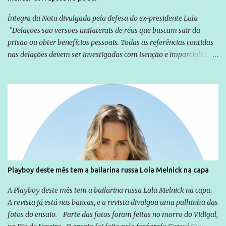
Íntegra da Nota divulgada pela defesa do ex-presidente Lula
"Delações são versões unilaterais de réus que buscam sair da
prisão ou obter benefícios pessoais. Todas as referências contidas
nas delações devem ser investigadas com isenção e imparcialidade
não apenas em relação ao ex-Presidente Lula, mas também em
relação a todos os que foram citados, incluindo a sociedade que a
Globo manteve com o Grupo Odebrecht, citada na delação de
Emílio Odebrecht. Lula sempre atuou para promover o Brasil no
exterior, e não para promover determinadas empresas ou
empresários" Assina a nota o advogado Cristiano Zanin Martins
Playboy deste mês tem a bailarina russa Lola Melnick na capa
A Playboy deste mês tem a bailarina russa Lola Melnick na capa.
A revista já está nas bancas, e a revista divulgou uma palhinha das
fotos do ensaio. Parte das fotos foram feitas no morro do Vidigal,