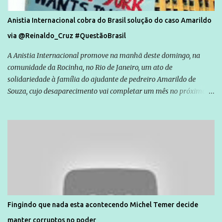
Anistia Internacional cobra do Brasil solução do caso Amarildo
via @Reinaldo_Cruz #QuestãoBrasil
A Anistia Internacional promove na manhã deste domingo, na
comunidade da Rocinha, no Rio de Janeiro, um ato de
solidariedade à família do ajudante de pedreiro Amarildo de
Souza, cujo desaparecimento vai completar um mês no próximo
dia 14. Amarildo desapareceu quando foi levado por policiais da
Unidade de Polícia Pacificadora (UPP) da Rocinha. A assessora de
Direitos Humanos da Anistia Internacional, Renata Neder, disse à
Agência Brasil que ações e atividades de mobilização são feitas
normalmente pela organização não governamental. As ações de
solidariedade são promovidas em apoio a famílias ou pessoas que
são vítimas de violência, estão em situação de risco ou têm seus
direitos violados. Leia mais: Anistia Internacional cobra do Brasil
solução do caso Amarildo - Terra Brasil
Fingindo que nada esta acontecendo Michel Temer decide
manter corruptos no poder