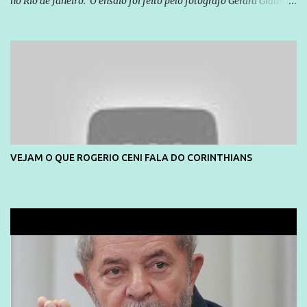
no Rio de Janeiro. O ensaio foi feito pelo fotógrafo Gerard Giaume
e também contou com a praia da Joatinga como locação. Playboy
divulga capa e primeiras fotos de Lola Melnick - @aredacao
VEJAM O QUE ROGERIO CENI FALA DO CORINTHIANS