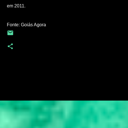
em 2011.
Fonte: Goiás Agora
C
o
m
e
n
t
á