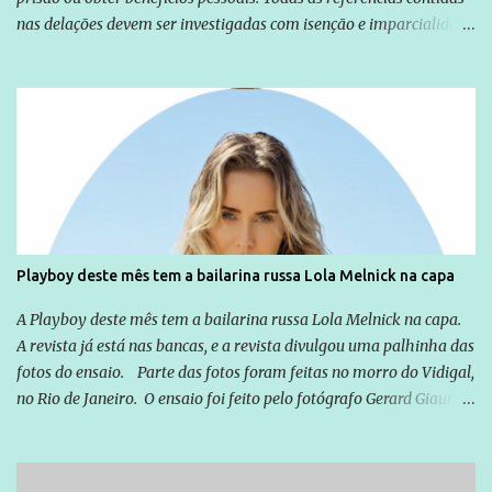
nas delações devem ser investigadas com isenção e imparcialidade
não apenas em relação ao ex-Presidente Lula, mas também em
relação a todos os que foram citados, incluindo a sociedade que a
Globo manteve com o Grupo Odebrecht, citada na delação de
Emílio Odebrecht. Lula sempre atuou para promover o Brasil no
exterior, e não para promover determinadas empresas ou
empresários" Assina a nota o advogado Cristiano Zanin Martins
Playboy deste mês tem a bailarina russa Lola Melnick na capa
A Playboy deste mês tem a bailarina russa Lola Melnick na capa.
A revista já está nas bancas, e a revista divulgou uma palhinha das
fotos do ensaio. Parte das fotos foram feitas no morro do Vidigal,
no Rio de Janeiro. O ensaio foi feito pelo fotógrafo Gerard Giaume
e também contou com a praia da Joatinga como locação. Playboy
divulga capa e primeiras fotos de Lola Melnick - @aredacao