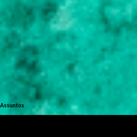
s
Assuntos