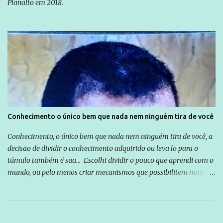
Planalto em 2018.
Conhecimento o único bem que nada nem ninguém tira de você
Conhecimento, o único bem que nada nem ninguém tira de você, a
decisão de dividir o conhecimento adquirido ou leva lo para o
túmulo também é sua... Escolhi dividir o pouco que aprendi com o
mundo, ou pelo menos criar mecanismos que possibilitem mais e
mais pessoas terem acesso a educação e ao conhecimento. Não
sou Professor, a mais nobre das profissões, mas tento ser um
empreendedor da comunicação, que além de informação
cotidiana, corriqueira e cada vez mais preocupantes, do tipo que