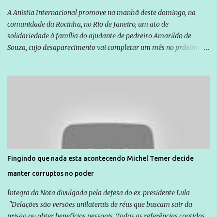
A Anistia Internacional promove na manhã deste domingo, na
comunidade da Rocinha, no Rio de Janeiro, um ato de
solidariedade à família do ajudante de pedreiro Amarildo de
Souza, cujo desaparecimento vai completar um mês no próximo
dia 14. Amarildo desapareceu quando foi levado por policiais da
Unidade de Polícia Pacificadora (UPP) da Rocinha. A assessora de
Direitos Humanos da Anistia Internacional, Renata Neder, disse à
Agência Brasil que ações e atividades de mobilização são feitas
normalmente pela organização não governamental. As ações de
solidariedade são promovidas em apoio a famílias ou pessoas que
são vítimas de violência, estão em situação de risco ou têm seus
direitos violados. Leia mais: Anistia Internacional cobra do Brasil
solução do caso Amarildo - Terra Brasil
Fingindo que nada esta acontecendo Michel Temer decide
manter corruptos no poder
Íntegra da Nota divulgada pela defesa do ex-presidente Lula
"Delações são versões unilaterais de réus que buscam sair da
prisão ou obter benefícios pessoais. Todas as referências contidas