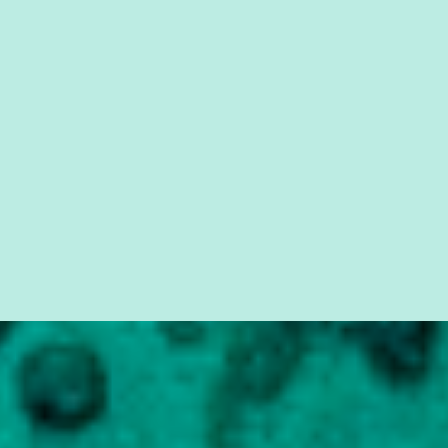
quem vai ser preso ou não; é preciso levar até as pessoas, do mais
simples ao mais burguês, o que diz a nossa Constituição, quais são
seus direitos e deveres em ...