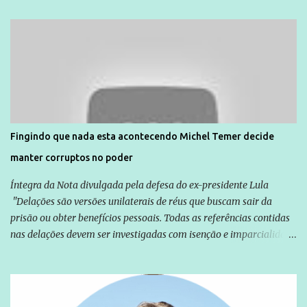
Unidade de Polícia Pacificadora (UPP) da Rocinha. A assessora de
Direitos Humanos da Anistia Internacional, Renata Neder, disse à
Agência Brasil que ações e atividades de mobilização são feitas
normalmente pela organização não governamental. As ações de
solidariedade são promovidas em apoio a famílias ou pessoas que
são vítimas de violência, estão em situação de risco ou têm seus
direitos violados. Leia mais: Anistia Internacional cobra do Brasil
solução do caso Amarildo - Terra Brasil
Fingindo que nada esta acontecendo Michel Temer decide
manter corruptos no poder
Íntegra da Nota divulgada pela defesa do ex-presidente Lula
"Delações são versões unilaterais de réus que buscam sair da
prisão ou obter benefícios pessoais. Todas as referências contidas
nas delações devem ser investigadas com isenção e imparcialidade
não apenas em relação ao ex-Presidente Lula, mas também em
relação a todos os que foram citados, incluindo a sociedade que a
Globo manteve com o Grupo Odebrecht, citada na delação de
Emílio Odebrecht. Lula sempre atuou para promover o Brasil no