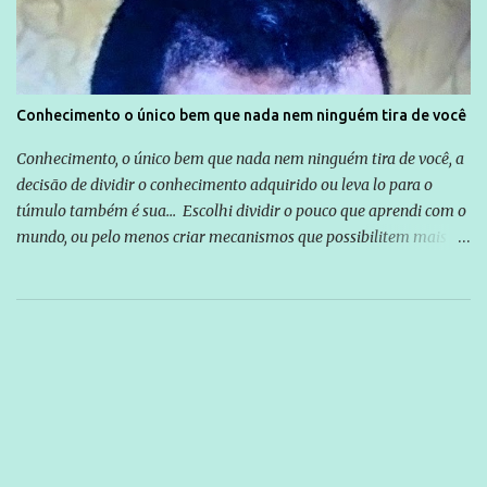
Conhecimento o único bem que nada nem ninguém tira de você
Conhecimento, o único bem que nada nem ninguém tira de você, a
decisão de dividir o conhecimento adquirido ou leva lo para o
túmulo também é sua... Escolhi dividir o pouco que aprendi com o
mundo, ou pelo menos criar mecanismos que possibilitem mais e
mais pessoas terem acesso a educação e ao conhecimento. Não
sou Professor, a mais nobre das profissões, mas tento ser um
empreendedor da comunicação, que além de informação
cotidiana, corriqueira e cada vez mais preocupantes, do tipo que
você já esta acostumado a ver neste espaço, vou trabalhar a ideia
que possibilite distribuir não só informações, mas que gere de
forma consistente a riqueza do conhecimento... Exemplo: o
cidadão brasileiro não precisa só ser informado sobre operações
da Lava Jato, Reformas que podem retirar ou não direitos, ou