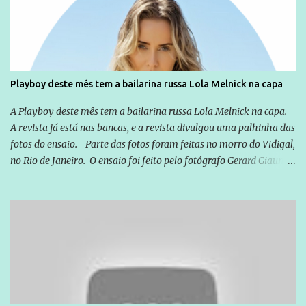
exterior, e não para promover determinadas empresas ou
empresários" Assina a nota o advogado Cristiano Zanin Martins
Playboy deste mês tem a bailarina russa Lola Melnick na capa
A Playboy deste mês tem a bailarina russa Lola Melnick na capa.
A revista já está nas bancas, e a revista divulgou uma palhinha das
fotos do ensaio. Parte das fotos foram feitas no morro do Vidigal,
no Rio de Janeiro. O ensaio foi feito pelo fotógrafo Gerard Giaume
e também contou com a praia da Joatinga como locação. Playboy
divulga capa e primeiras fotos de Lola Melnick - @aredacao