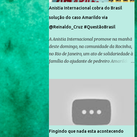
Anistia Internacional cobra do Brasil
solução do caso Amarildo via
@Reinaldo_Cruz #QuestãoBrasil
A Anistia Internacional promove na manhã
deste domingo, na comunidade da Rocinha,
no Rio de Janeiro, um ato de solidariedade à
família do ajudante de pedreiro Amarildo de
Souza, cujo desaparecimento vai completar
um mês no próximo dia 14. Amarildo
desapareceu quando foi levado por policiais
da Unidade de Polícia Pacificadora (UPP) da
Rocinha. A assessora de Direitos Humanos
da Anistia Internacional, Renata Neder, disse
à Agência Brasil que ações e atividades de
mobilização são feitas normalmente pela
organização não governamental. As ações
Fingindo que nada esta acontecendo
de solidariedade são promovidas em apoio