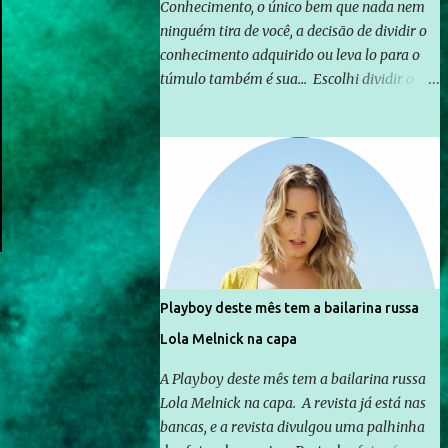
Conhecimento, o único bem que nada nem
ninguém tira de você, a decisão de dividir o
conhecimento adquirido ou leva lo para o
túmulo também é sua... Escolhi dividir o
pouco que aprendi com o mundo, ou pelo
menos criar mecanismos que possibilitem
mais e mais pessoas terem acesso a
educação e ao conhecimento. Não sou
Professor, a mais nobre das profissões, mas
tento ser um empreendedor da
comunicação, que além de informação
cotidiana, corriqueira e cada vez mais
preocupantes, do tipo que você já esta
Playboy deste mês tem a bailarina russa
acostumado a ver neste espaço, vou
Lola Melnick na capa
trabalhar a ideia que possibilite distribuir
não só informações, mas que gere de forma
A Playboy deste mês tem a bailarina russa
consistente a riqueza do conhecimento...
Lola Melnick na capa. A revista já está nas
Exemplo: o cidadão brasileiro não precisa só
bancas, e a revista divulgou uma palhinha
ser informado sobre operações da Lava Jato,