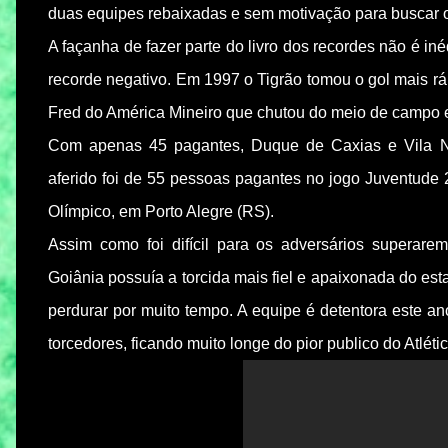
duas equipes rebaixadas e sem motivação para buscar o
A façanha de fazer parte do livro dos recordes não é iné
recorde negativo. Em 1997 o Tigrão tomou o gol mais ráp
Fred do América Mineiro que chutou do meio de campo 
Com apenas 45 pagantes, Duque de Caxias e Vila No
aferido foi de 55 pessoas pagantes no jogo Juventude
Olímpico, em Porto Alegre (RS).
Assim como foi difícil para os adversários superar
Goiânia possuía a torcida mais fiel e apaixonada do es
perdurar por muito tempo. A equipe é detentora este a
torcedores, ficando muito longe do pior publico do Atlé