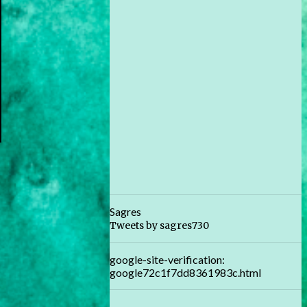
Sagres
Tweets by sagres730
google-site-verification:
google72c1f7dd8361983c.html