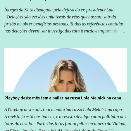
Íntegra da Nota divulgada pela defesa do ex-presidente Lula
"Delações são versões unilaterais de réus que buscam sair da
prisão ou obter benefícios pessoais. Todas as referências contidas
nas delações devem ser investigadas com isenção e imparcialidade
não apenas em relação ao ex-Presidente Lula, mas também em
relação a todos os que foram citados, incluindo a sociedade que a
Globo manteve com o Grupo Odebrecht, citada na delação de
Emílio Odebrecht. Lula sempre atuou para promover o Brasil no
exterior, e não para promover determinadas empresas ou
empresários" Assina a nota o advogado Cristiano Zanin Martins
Playboy deste mês tem a bailarina russa Lola Melnick na capa
A Playboy deste mês tem a bailarina russa Lola Melnick na capa.
A revista já está nas bancas, e a revista divulgou uma palhinha das
fotos do ensaio. Parte das fotos foram feitas no morro do Vidigal,
no Rio de Janeiro. O ensaio foi feito pelo fotógrafo Gerard Giaume