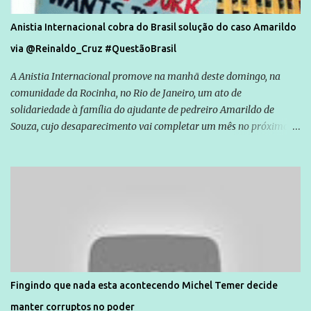
Anistia Internacional cobra do Brasil solução do caso Amarildo
via @Reinaldo_Cruz #QuestãoBrasil
A Anistia Internacional promove na manhã deste domingo, na
comunidade da Rocinha, no Rio de Janeiro, um ato de
solidariedade à família do ajudante de pedreiro Amarildo de
Souza, cujo desaparecimento vai completar um mês no próximo
dia 14. Amarildo desapareceu quando foi levado por policiais da
Unidade de Polícia Pacificadora (UPP) da Rocinha. A assessora de
Direitos Humanos da Anistia Internacional, Renata Neder, disse à
Agência Brasil que ações e atividades de mobilização são feitas
normalmente pela organização não governamental. As ações de
solidariedade são promovidas em apoio a famílias ou pessoas que
são vítimas de violência, estão em situação de risco ou têm seus
direitos violados. Leia mais: Anistia Internacional cobra do Brasil
solução do caso Amarildo - Terra Brasil
Fingindo que nada esta acontecendo Michel Temer decide
manter corruptos no poder