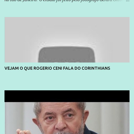
e também contou com a praia da Joatinga como locação. Playboy
divulga capa e primeiras fotos de Lola Melnick - @aredacao
VEJAM O QUE ROGERIO CENI FALA DO CORINTHIANS