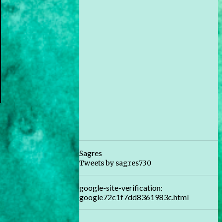
Sagres
Tweets by sagres730
google-site-verification:
google72c1f7dd8361983c.html