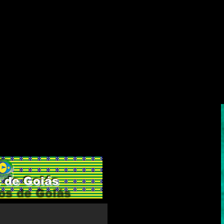
 no brasileirão, o sinal de alerta foi ligado no Atlético.
não se garantiu na série A no ano que vem e esta
re os dedos a tão sonhada vaga na Sul americana,
nacional na história do clube.
Hélio dos Anjos espera
 a partida contra o Bahia de uma forma que não precise o
s a partida diante do xará paranaense.