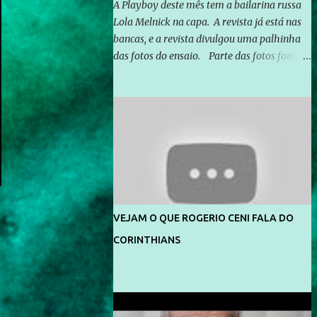
A Playboy deste mês tem a bailarina russa
Lola Melnick na capa. A revista já está nas
bancas, e a revista divulgou uma palhinha
das fotos do ensaio. Parte das fotos foram
feitas no morro do Vidigal, no Rio de
Janeiro. O ensaio foi feito pelo fotógrafo
Gerard Giaume e também contou com a
praia da Joatinga como locação. Playboy
divulga capa e primeiras fotos de Lola
Melnick - @aredacao
VEJAM O QUE ROGERIO CENI FALA DO
CORINTHIANS