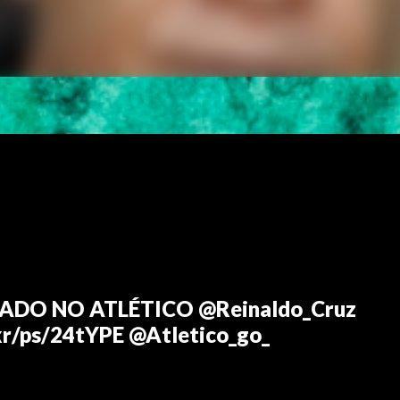
GADO NO ATLÉTICO @Reinaldo_Cruz
kr/ps/24tYPE @Atletico_go_