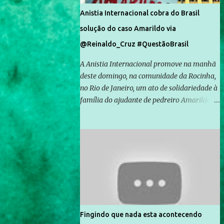
Anistia Internacional cobra do Brasil
solução do caso Amarildo via
@Reinaldo_Cruz #QuestãoBrasil
A Anistia Internacional promove na manhã
deste domingo, na comunidade da Rocinha,
no Rio de Janeiro, um ato de solidariedade à
família do ajudante de pedreiro Amarildo de
Souza, cujo desaparecimento vai completar
um mês no próximo dia 14. Amarildo
desapareceu quando foi levado por policiais
da Unidade de Polícia Pacificadora (UPP) da
Rocinha. A assessora de Direitos Humanos
da Anistia Internacional, Renata Neder, disse
à Agência Brasil que ações e atividades de
mobilização são feitas normalmente pela
organização não governamental. As ações
Fingindo que nada esta acontecendo
de solidariedade são promovidas em apoio