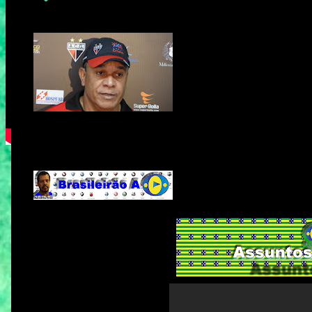
Após três derrotas seguidas
O time rubro-negro ainda 
deixando escapar por ent
primeira competição inter
poder ajustar o time para
treinador criticar de forma tão severa, como ocorreu apó