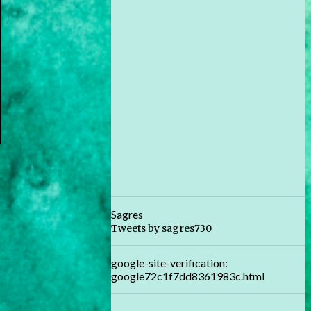
Sagres
Tweets by sagres730
google-site-verification:
google72c1f7dd8361983c.html