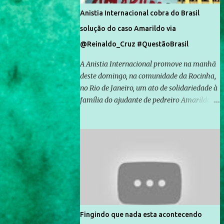
Anistia Internacional cobra do Brasil
solução do caso Amarildo via
@Reinaldo_Cruz #QuestãoBrasil
A Anistia Internacional promove na manhã
deste domingo, na comunidade da Rocinha,
no Rio de Janeiro, um ato de solidariedade à
família do ajudante de pedreiro Amarildo de
Souza, cujo desaparecimento vai completar
um mês no próximo dia 14. Amarildo
desapareceu quando foi levado por policiais
da Unidade de Polícia Pacificadora (UPP) da
Rocinha. A assessora de Direitos Humanos
da Anistia Internacional, Renata Neder, disse
à Agência Brasil que ações e atividades de
mobilização são feitas normalmente pela
organização não governamental. As ações
Fingindo que nada esta acontecendo
de solidariedade são promovidas em apoio