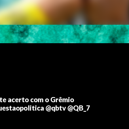
nte acerto com o Grêmio
uestaopolitica @qbtv @QB_7