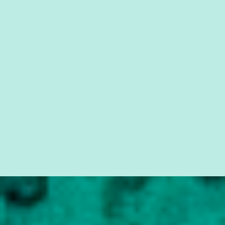
da Lava Jato, Reformas que podem retirar ou não direitos, ou
quem vai ser preso ou não; é preciso levar até as pessoas, do mais
simples ao mais burguês, o que diz a nossa Constituição, quais são
seus direitos e deveres em ...