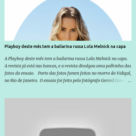
Emílio Odebrecht. Lula sempre atuou para promover o Brasil no
exterior, e não para promover determinadas empresas ou
empresários" Assina a nota o advogado Cristiano Zanin Martins
Playboy deste mês tem a bailarina russa Lola Melnick na capa
A Playboy deste mês tem a bailarina russa Lola Melnick na capa.
A revista já está nas bancas, e a revista divulgou uma palhinha das
fotos do ensaio. Parte das fotos foram feitas no morro do Vidigal,
no Rio de Janeiro. O ensaio foi feito pelo fotógrafo Gerard Giaume
e também contou com a praia da Joatinga como locação. Playboy
divulga capa e primeiras fotos de Lola Melnick - @aredacao