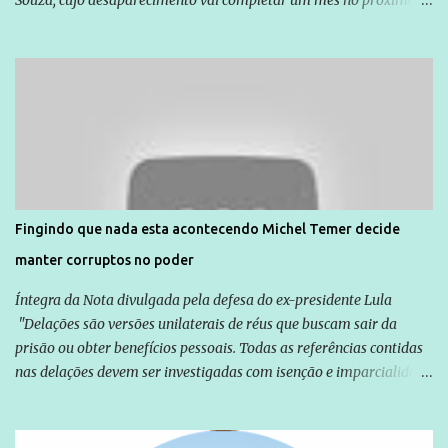
Souza, cujo desaparecimento vai completar um mês no próximo
dia 14. Amarildo desapareceu quando foi levado por policiais da
Unidade de Polícia Pacificadora (UPP) da Rocinha. A assessora de
Direitos Humanos da Anistia Internacional, Renata Neder, disse à
Agência Brasil que ações e atividades de mobilização são feitas
normalmente pela organização não governamental. As ações de
solidariedade são promovidas em apoio a famílias ou pessoas que
são vítimas de violência, estão em situação de risco ou têm seus
direitos violados. Leia mais: Anistia Internacional cobra do Brasil
solução do caso Amarildo - Terra Brasil
Fingindo que nada esta acontecendo Michel Temer decide
manter corruptos no poder
Íntegra da Nota divulgada pela defesa do ex-presidente Lula
"Delações são versões unilaterais de réus que buscam sair da
prisão ou obter benefícios pessoais. Todas as referências contidas
nas delações devem ser investigadas com isenção e imparcialidade
não apenas em relação ao ex-Presidente Lula, mas também em
relação a todos os que foram citados, incluindo a sociedade que a
Globo manteve com o Grupo Odebrecht, citada na delação de