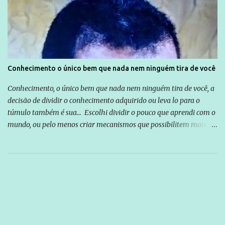
Conhecimento o único bem que nada nem ninguém tira de você
Conhecimento, o único bem que nada nem ninguém tira de você, a
decisão de dividir o conhecimento adquirido ou leva lo para o
túmulo também é sua... Escolhi dividir o pouco que aprendi com o
mundo, ou pelo menos criar mecanismos que possibilitem mais e
mais pessoas terem acesso a educação e ao conhecimento. Não
sou Professor, a mais nobre das profissões, mas tento ser um
empreendedor da comunicação, que além de informação
cotidiana, corriqueira e cada vez mais preocupantes, do tipo que
você já esta acostumado a ver neste espaço, vou trabalhar a ideia
que possibilite distribuir não só informações, mas que gere de
forma consistente a riqueza do conhecimento... Exemplo: o
cidadão brasileiro não precisa só ser informado sobre operações