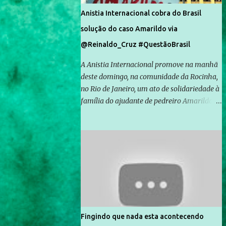
Anistia Internacional cobra do Brasil
solução do caso Amarildo via
@Reinaldo_Cruz #QuestãoBrasil
A Anistia Internacional promove na manhã
deste domingo, na comunidade da Rocinha,
no Rio de Janeiro, um ato de solidariedade à
família do ajudante de pedreiro Amarildo de
Souza, cujo desaparecimento vai completar
um mês no próximo dia 14. Amarildo
desapareceu quando foi levado por policiais
da Unidade de Polícia Pacificadora (UPP) da
Rocinha. A assessora de Direitos Humanos
da Anistia Internacional, Renata Neder, disse
à Agência Brasil que ações e atividades de
mobilização são feitas normalmente pela
organização não governamental. As ações
Fingindo que nada esta acontecendo
de solidariedade são promovidas em apoio