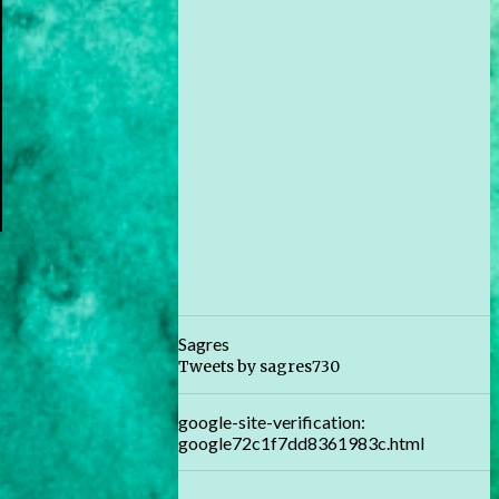
Sagres
Tweets by sagres730
google-site-verification:
google72c1f7dd8361983c.html