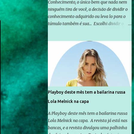
Conhecimento, o único bem que nada nem
ninguém tira de você, a decisão de dividir o
conhecimento adquirido ou leva lo para o
túmulo também é sua... Escolhi dividir o
pouco que aprendi com o mundo, ou pelo
menos criar mecanismos que possibilitem
mais e mais pessoas terem acesso a
educação e ao conhecimento. Não sou
Professor, a mais nobre das profissões, mas
tento ser um empreendedor da
comunicação, que além de informação
cotidiana, corriqueira e cada vez mais
preocupantes, do tipo que você já esta
Playboy deste mês tem a bailarina russa
acostumado a ver neste espaço, vou
Lola Melnick na capa
trabalhar a ideia que possibilite distribuir
não só informações, mas que gere de forma
A Playboy deste mês tem a bailarina russa
consistente a riqueza do conhecimento...
Lola Melnick na capa. A revista já está nas
Exemplo: o cidadão brasileiro não precisa só
bancas, e a revista divulgou uma palhinha
ser informado sobre operações da Lava Jato,