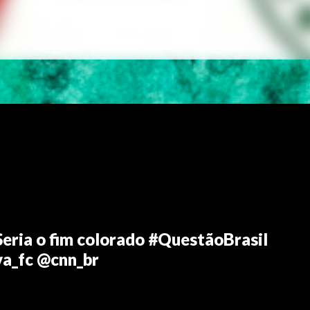
Seria o fim colorado #QuestãoBrasil
a_fc @cnn_br