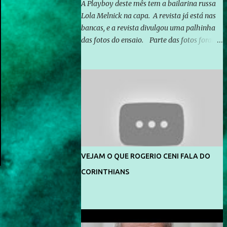
A Playboy deste mês tem a bailarina russa
Lola Melnick na capa. A revista já está nas
bancas, e a revista divulgou uma palhinha
das fotos do ensaio. Parte das fotos foram
feitas no morro do Vidigal, no Rio de
Janeiro. O ensaio foi feito pelo fotógrafo
Gerard Giaume e também contou com a
praia da Joatinga como locação. Playboy
divulga capa e primeiras fotos de Lola
Melnick - @aredacao
VEJAM O QUE ROGERIO CENI FALA DO
CORINTHIANS