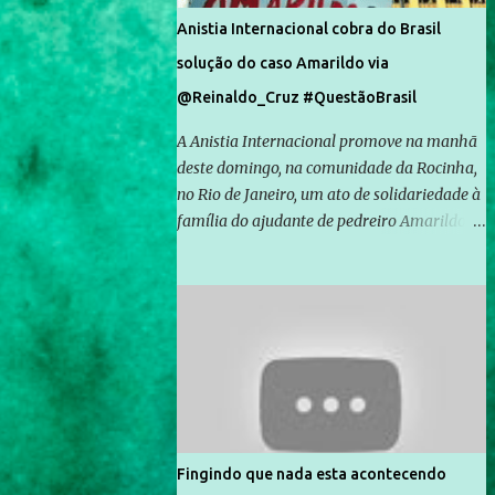
Anistia Internacional cobra do Brasil
solução do caso Amarildo via
@Reinaldo_Cruz #QuestãoBrasil
A Anistia Internacional promove na manhã
deste domingo, na comunidade da Rocinha,
no Rio de Janeiro, um ato de solidariedade à
família do ajudante de pedreiro Amarildo de
Souza, cujo desaparecimento vai completar
um mês no próximo dia 14. Amarildo
desapareceu quando foi levado por policiais
da Unidade de Polícia Pacificadora (UPP) da
Rocinha. A assessora de Direitos Humanos
da Anistia Internacional, Renata Neder, disse
à Agência Brasil que ações e atividades de
mobilização são feitas normalmente pela
organização não governamental. As ações
Fingindo que nada esta acontecendo
de solidariedade são promovidas em apoio