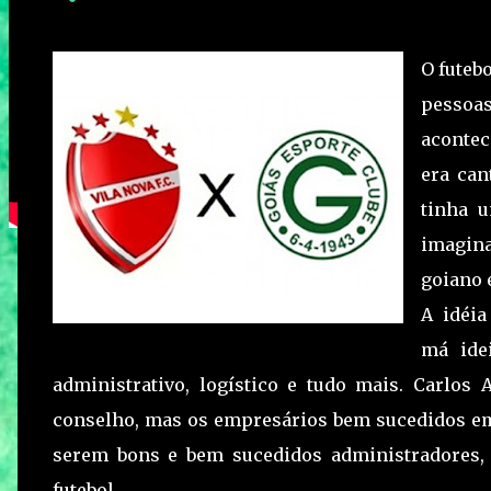
O futeb
pessoa
acontec
era ca
tinha u
imagina
goiano 
A idéi
má idei
administrativo, logístico e tudo mais. Carlos
conselho, mas os empresários bem sucedidos e
serem bons e bem sucedidos administradores
futebol.