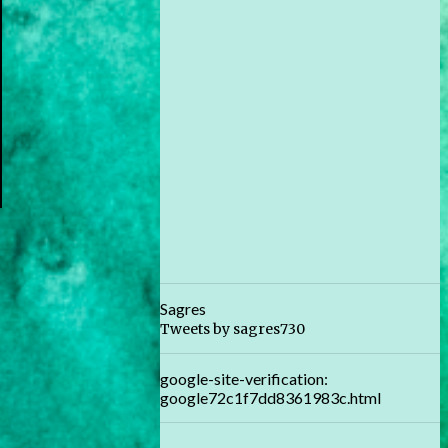
Sagres
Tweets by sagres730
google-site-verification:
google72c1f7dd8361983c.html