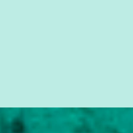
cidadão brasileiro não precisa só ser informado sobre operações
da Lava Jato, Reformas que podem retirar ou não direitos, ou
quem vai ser preso ou não; é preciso levar até as pessoas, do mais
simples ao mais burguês, o que diz a nossa Constituição, quais são
seus direitos e deveres em ...