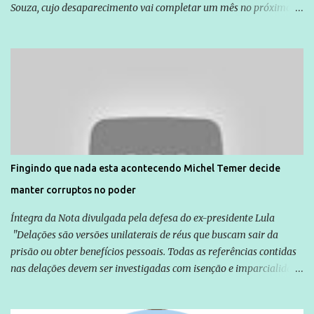
Souza, cujo desaparecimento vai completar um mês no próximo
dia 14. Amarildo desapareceu quando foi levado por policiais da
Unidade de Polícia Pacificadora (UPP) da Rocinha. A assessora de
Direitos Humanos da Anistia Internacional, Renata Neder, disse à
Agência Brasil que ações e atividades de mobilização são feitas
normalmente pela organização não governamental. As ações de
solidariedade são promovidas em apoio a famílias ou pessoas que
são vítimas de violência, estão em situação de risco ou têm seus
direitos violados. Leia mais: Anistia Internacional cobra do Brasil
solução do caso Amarildo - Terra Brasil
Fingindo que nada esta acontecendo Michel Temer decide
manter corruptos no poder
Íntegra da Nota divulgada pela defesa do ex-presidente Lula
"Delações são versões unilaterais de réus que buscam sair da
prisão ou obter benefícios pessoais. Todas as referências contidas
nas delações devem ser investigadas com isenção e imparcialidade
não apenas em relação ao ex-Presidente Lula, mas também em
relação a todos os que foram citados, incluindo a sociedade que a