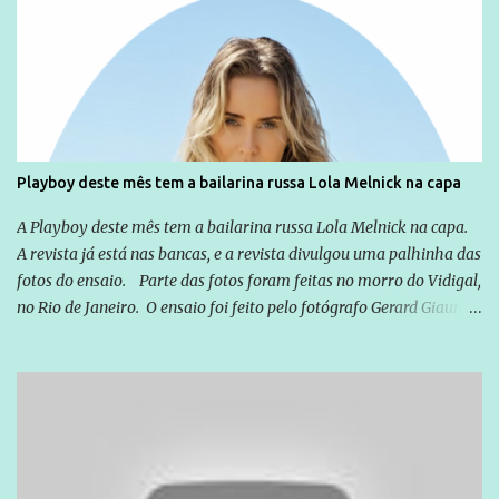
Globo manteve com o Grupo Odebrecht, citada na delação de
Emílio Odebrecht. Lula sempre atuou para promover o Brasil no
exterior, e não para promover determinadas empresas ou
empresários" Assina a nota o advogado Cristiano Zanin Martins
Playboy deste mês tem a bailarina russa Lola Melnick na capa
A Playboy deste mês tem a bailarina russa Lola Melnick na capa.
A revista já está nas bancas, e a revista divulgou uma palhinha das
fotos do ensaio. Parte das fotos foram feitas no morro do Vidigal,
no Rio de Janeiro. O ensaio foi feito pelo fotógrafo Gerard Giaume
e também contou com a praia da Joatinga como locação. Playboy
divulga capa e primeiras fotos de Lola Melnick - @aredacao