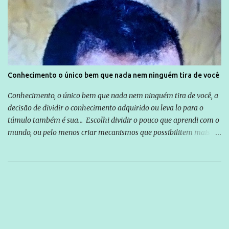
Conhecimento o único bem que nada nem ninguém tira de você
Conhecimento, o único bem que nada nem ninguém tira de você, a
decisão de dividir o conhecimento adquirido ou leva lo para o
túmulo também é sua... Escolhi dividir o pouco que aprendi com o
mundo, ou pelo menos criar mecanismos que possibilitem mais e
mais pessoas terem acesso a educação e ao conhecimento. Não
sou Professor, a mais nobre das profissões, mas tento ser um
empreendedor da comunicação, que além de informação
cotidiana, corriqueira e cada vez mais preocupantes, do tipo que
você já esta acostumado a ver neste espaço, vou trabalhar a ideia
que possibilite distribuir não só informações, mas que gere de
forma consistente a riqueza do conhecimento... Exemplo: o