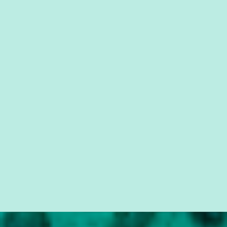
que possibilite distribuir não só informações, mas que gere de
forma consistente a riqueza do conhecimento... Exemplo: o
cidadão brasileiro não precisa só ser informado sobre operações
da Lava Jato, Reformas que podem retirar ou não direitos, ou
quem vai ser preso ou não; é preciso levar até as pessoas, do mais
simples ao mais burguês, o que diz a nossa Constituição, quais são
seus direitos e deveres em ...