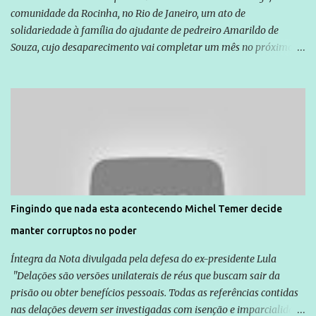
comunidade da Rocinha, no Rio de Janeiro, um ato de
solidariedade à família do ajudante de pedreiro Amarildo de
Souza, cujo desaparecimento vai completar um mês no próximo
dia 14. Amarildo desapareceu quando foi levado por policiais da
Unidade de Polícia Pacificadora (UPP) da Rocinha. A assessora de
Direitos Humanos da Anistia Internacional, Renata Neder, disse à
Agência Brasil que ações e atividades de mobilização são feitas
normalmente pela organização não governamental. As ações de
solidariedade são promovidas em apoio a famílias ou pessoas que
são vítimas de violência, estão em situação de risco ou têm seus
direitos violados. Leia mais: Anistia Internacional cobra do Brasil
solução do caso Amarildo - Terra Brasil
Fingindo que nada esta acontecendo Michel Temer decide
manter corruptos no poder
Íntegra da Nota divulgada pela defesa do ex-presidente Lula
"Delações são versões unilaterais de réus que buscam sair da
prisão ou obter benefícios pessoais. Todas as referências contidas
nas delações devem ser investigadas com isenção e imparcialidade