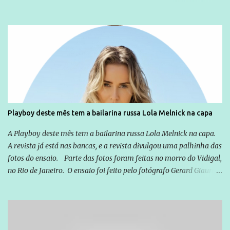
não apenas em relação ao ex-Presidente Lula, mas também em
relação a todos os que foram citados, incluindo a sociedade que a
Globo manteve com o Grupo Odebrecht, citada na delação de
Emílio Odebrecht. Lula sempre atuou para promover o Brasil no
exterior, e não para promover determinadas empresas ou
empresários" Assina a nota o advogado Cristiano Zanin Martins
Playboy deste mês tem a bailarina russa Lola Melnick na capa
A Playboy deste mês tem a bailarina russa Lola Melnick na capa.
A revista já está nas bancas, e a revista divulgou uma palhinha das
fotos do ensaio. Parte das fotos foram feitas no morro do Vidigal,
no Rio de Janeiro. O ensaio foi feito pelo fotógrafo Gerard Giaume
e também contou com a praia da Joatinga como locação. Playboy
divulga capa e primeiras fotos de Lola Melnick - @aredacao