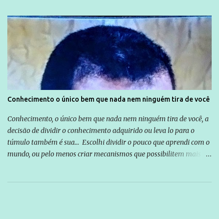
Conhecimento o único bem que nada nem ninguém tira de você
Conhecimento, o único bem que nada nem ninguém tira de você, a
decisão de dividir o conhecimento adquirido ou leva lo para o
túmulo também é sua... Escolhi dividir o pouco que aprendi com o
mundo, ou pelo menos criar mecanismos que possibilitem mais e
mais pessoas terem acesso a educação e ao conhecimento. Não
sou Professor, a mais nobre das profissões, mas tento ser um
empreendedor da comunicação, que além de informação
cotidiana, corriqueira e cada vez mais preocupantes, do tipo que
você já esta acostumado a ver neste espaço, vou trabalhar a ideia