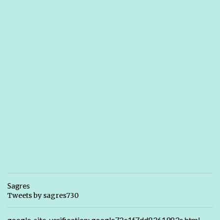
Sagres
Tweets by sagres730
google-site-verification: google72c1f7dd8361983c.html