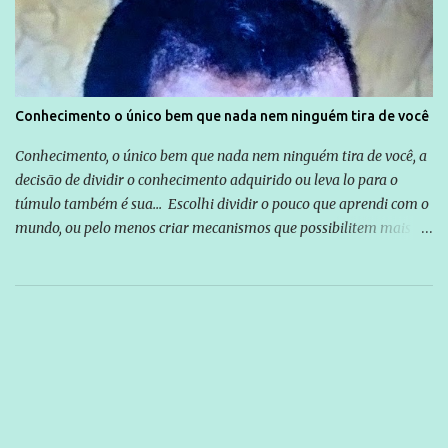
Conhecimento o único bem que nada nem ninguém tira de você
Conhecimento, o único bem que nada nem ninguém tira de você, a
decisão de dividir o conhecimento adquirido ou leva lo para o
túmulo também é sua... Escolhi dividir o pouco que aprendi com o
mundo, ou pelo menos criar mecanismos que possibilitem mais e
mais pessoas terem acesso a educação e ao conhecimento. Não
sou Professor, a mais nobre das profissões, mas tento ser um
empreendedor da comunicação, que além de informação
cotidiana, corriqueira e cada vez mais preocupantes, do tipo que
você já esta acostumado a ver neste espaço, vou trabalhar a ideia
que possibilite distribuir não só informações, mas que gere de
forma consistente a riqueza do conhecimento... Exemplo: o
cidadão brasileiro não precisa só ser informado sobre operações
da Lava Jato, Reformas que podem retirar ou não direitos, ou