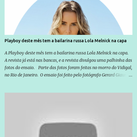
exterior, e não para promover determinadas empresas ou
empresários" Assina a nota o advogado Cristiano Zanin Martins
Playboy deste mês tem a bailarina russa Lola Melnick na capa
A Playboy deste mês tem a bailarina russa Lola Melnick na capa.
A revista já está nas bancas, e a revista divulgou uma palhinha das
fotos do ensaio. Parte das fotos foram feitas no morro do Vidigal,
no Rio de Janeiro. O ensaio foi feito pelo fotógrafo Gerard Giaume
e também contou com a praia da Joatinga como locação. Playboy
divulga capa e primeiras fotos de Lola Melnick - @aredacao