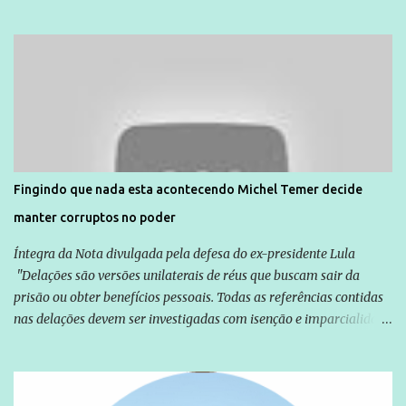
dia 14. Amarildo desapareceu quando foi levado por policiais da
Unidade de Polícia Pacificadora (UPP) da Rocinha. A assessora de
Direitos Humanos da Anistia Internacional, Renata Neder, disse à
Agência Brasil que ações e atividades de mobilização são feitas
normalmente pela organização não governamental. As ações de
solidariedade são promovidas em apoio a famílias ou pessoas que
são vítimas de violência, estão em situação de risco ou têm seus
direitos violados. Leia mais: Anistia Internacional cobra do Brasil
solução do caso Amarildo - Terra Brasil
Fingindo que nada esta acontecendo Michel Temer decide
manter corruptos no poder
Íntegra da Nota divulgada pela defesa do ex-presidente Lula
"Delações são versões unilaterais de réus que buscam sair da
prisão ou obter benefícios pessoais. Todas as referências contidas
nas delações devem ser investigadas com isenção e imparcialidade
não apenas em relação ao ex-Presidente Lula, mas também em
relação a todos os que foram citados, incluindo a sociedade que a
Globo manteve com o Grupo Odebrecht, citada na delação de
Emílio Odebrecht. Lula sempre atuou para promover o Brasil no