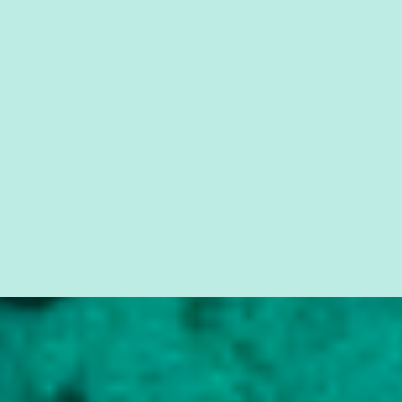
quem vai ser preso ou não; é preciso levar até as pessoas, do mais
simples ao mais burguês, o que diz a nossa Constituição, quais são
seus direitos e deveres em ...