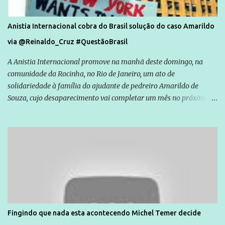
Anistia Internacional cobra do Brasil solução do caso Amarildo
via @Reinaldo_Cruz #QuestãoBrasil
A Anistia Internacional promove na manhã deste domingo, na
comunidade da Rocinha, no Rio de Janeiro, um ato de
solidariedade à família do ajudante de pedreiro Amarildo de
Souza, cujo desaparecimento vai completar um mês no próximo
dia 14. Amarildo desapareceu quando foi levado por policiais da
Unidade de Polícia Pacificadora (UPP) da Rocinha. A assessora de
Direitos Humanos da Anistia Internacional, Renata Neder, disse à
Agência Brasil que ações e atividades de mobilização são feitas
normalmente pela organização não governamental. As ações de
solidariedade são promovidas em apoio a famílias ou pessoas que
são vítimas de violência, estão em situação de risco ou têm seus
direitos violados. Leia mais: Anistia Internacional cobra do Brasil
solução do caso Amarildo - Terra Brasil
Fingindo que nada esta acontecendo Michel Temer decide