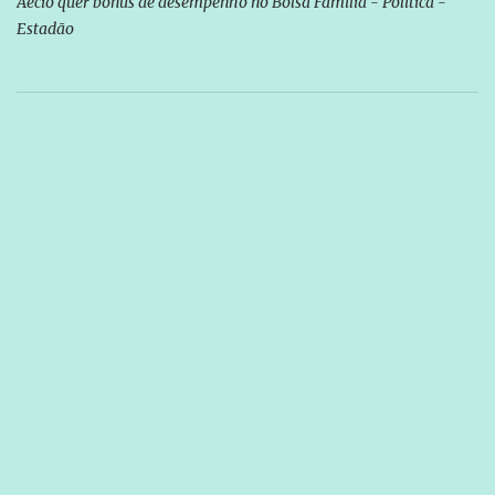
Aécio quer bônus de desempenho no Bolsa Família - Política -
Estadão