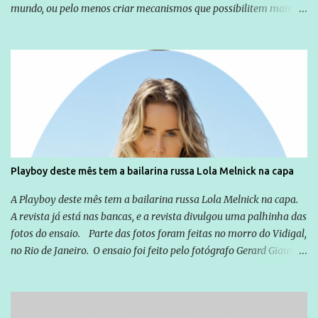
mundo, ou pelo menos criar mecanismos que possibilitem mais e
mais pessoas terem acesso a educação e ao conhecimento. Não
sou Professor, a mais nobre das profissões, mas tento ser um
empreendedor da comunicação, que além de informação
cotidiana, corriqueira e cada vez mais preocupantes, do tipo que
você já esta acostumado a ver neste espaço, vou trabalhar a ideia
que possibilite distribuir não só informações, mas que gere de
forma consistente a riqueza do conhecimento... Exemplo: o
cidadão brasileiro não precisa só ser informado sobre operações
da Lava Jato, Reformas que podem retirar ou não direitos, ou
Playboy deste mês tem a bailarina russa Lola Melnick na capa
quem vai ser preso ou não; é preciso levar até as pessoas, do mais
simples ao mais burguês, o que diz a nossa Constituição, quais são
A Playboy deste mês tem a bailarina russa Lola Melnick na capa.
seus direitos e deveres em ...
A revista já está nas bancas, e a revista divulgou uma palhinha das
fotos do ensaio. Parte das fotos foram feitas no morro do Vidigal,
no Rio de Janeiro. O ensaio foi feito pelo fotógrafo Gerard Giaume
e também contou com a praia da Joatinga como locação. Playboy
divulga capa e primeiras fotos de Lola Melnick - @aredacao