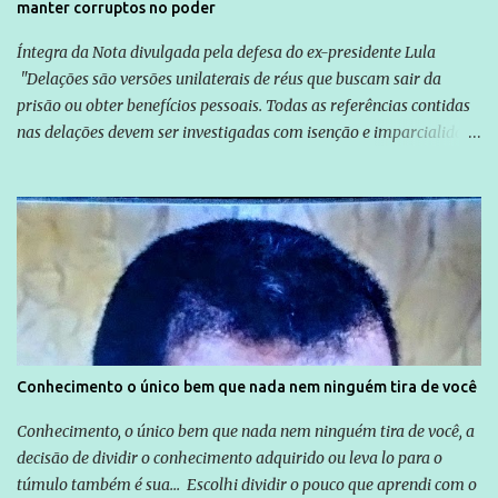
manter corruptos no poder
Íntegra da Nota divulgada pela defesa do ex-presidente Lula
"Delações são versões unilaterais de réus que buscam sair da
prisão ou obter benefícios pessoais. Todas as referências contidas
nas delações devem ser investigadas com isenção e imparcialidade
não apenas em relação ao ex-Presidente Lula, mas também em
relação a todos os que foram citados, incluindo a sociedade que a
Globo manteve com o Grupo Odebrecht, citada na delação de
Emílio Odebrecht. Lula sempre atuou para promover o Brasil no
exterior, e não para promover determinadas empresas ou
empresários" Assina a nota o advogado Cristiano Zanin Martins
Conhecimento o único bem que nada nem ninguém tira de você
Conhecimento, o único bem que nada nem ninguém tira de você, a
decisão de dividir o conhecimento adquirido ou leva lo para o
túmulo também é sua... Escolhi dividir o pouco que aprendi com o