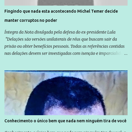
direitos violados. Leia mais: Anistia Internacional cobra do Brasil
solução do caso Amarildo - Terra Brasil
Fingindo que nada esta acontecendo Michel Temer decide
manter corruptos no poder
Íntegra da Nota divulgada pela defesa do ex-presidente Lula
"Delações são versões unilaterais de réus que buscam sair da
prisão ou obter benefícios pessoais. Todas as referências contidas
nas delações devem ser investigadas com isenção e imparcialidade
não apenas em relação ao ex-Presidente Lula, mas também em
relação a todos os que foram citados, incluindo a sociedade que a
Globo manteve com o Grupo Odebrecht, citada na delação de
Emílio Odebrecht. Lula sempre atuou para promover o Brasil no
exterior, e não para promover determinadas empresas ou
empresários" Assina a nota o advogado Cristiano Zanin Martins
Conhecimento o único bem que nada nem ninguém tira de você