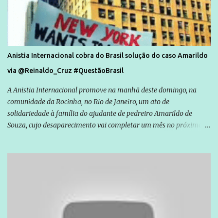
Anistia Internacional cobra do Brasil solução do caso Amarildo
via @Reinaldo_Cruz #QuestãoBrasil
A Anistia Internacional promove na manhã deste domingo, na
comunidade da Rocinha, no Rio de Janeiro, um ato de
solidariedade à família do ajudante de pedreiro Amarildo de
Souza, cujo desaparecimento vai completar um mês no próximo
dia 14. Amarildo desapareceu quando foi levado por policiais da
Unidade de Polícia Pacificadora (UPP) da Rocinha. A assessora de
Direitos Humanos da Anistia Internacional, Renata Neder, disse à
Agência Brasil que ações e atividades de mobilização são feitas
normalmente pela organização não governamental. As ações de
solidariedade são promovidas em apoio a famílias ou pessoas que
são vítimas de violência, estão em situação de risco ou têm seus