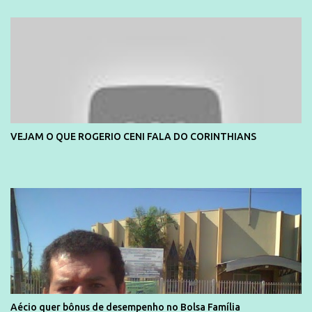
divulga capa e primeiras fotos de Lola Melnick - @aredacao
VEJAM O QUE ROGERIO CENI FALA DO CORINTHIANS
Aécio quer bônus de desempenho no Bolsa Família