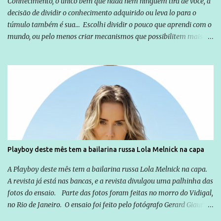
Conhecimento, o único bem que nada nem ninguém tira de você, a
decisão de dividir o conhecimento adquirido ou leva lo para o
túmulo também é sua... Escolhi dividir o pouco que aprendi com o
mundo, ou pelo menos criar mecanismos que possibilitem mais e
mais pessoas terem acesso a educação e ao conhecimento. Não
sou Professor, a mais nobre das profissões, mas tento ser um
empreendedor da comunicação, que além de informação
cotidiana, corriqueira e cada vez mais preocupantes, do tipo que
você já esta acostumado a ver neste espaço, vou trabalhar a ideia
que possibilite distribuir não só informações, mas que gere de
forma consistente a riqueza do conhecimento... Exemplo: o
cidadão brasileiro não precisa só ser informado sobre operações
da Lava Jato, Reformas que podem retirar ou não direitos, ou
Playboy deste mês tem a bailarina russa Lola Melnick na capa
quem vai ser preso ou não; é preciso levar até as pessoas, do mais
simples ao mais burguês, o que diz a nossa Constituição, quais são
A Playboy deste mês tem a bailarina russa Lola Melnick na capa.
seus direitos e deveres em ...
A revista já está nas bancas, e a revista divulgou uma palhinha das
fotos do ensaio. Parte das fotos foram feitas no morro do Vidigal,
no Rio de Janeiro. O ensaio foi feito pelo fotógrafo Gerard Giaume
e também contou com a praia da Joatinga como locação. Playboy