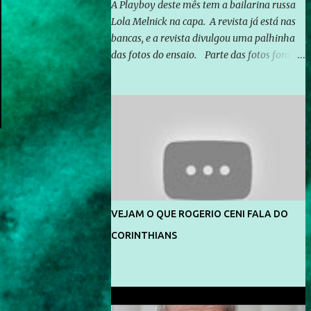
A Playboy deste mês tem a bailarina russa
Lola Melnick na capa. A revista já está nas
bancas, e a revista divulgou uma palhinha
das fotos do ensaio. Parte das fotos foram
feitas no morro do Vidigal, no Rio de
Janeiro. O ensaio foi feito pelo fotógrafo
Gerard Giaume e também contou com a
praia da Joatinga como locação. Playboy
divulga capa e primeiras fotos de Lola
Melnick - @aredacao
VEJAM O QUE ROGERIO CENI FALA DO
CORINTHIANS