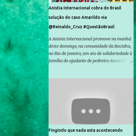
Anistia Internacional cobra do Brasil
solução do caso Amarildo via
@Reinaldo_Cruz #QuestãoBrasil
A Anistia Internacional promove na manhã
deste domingo, na comunidade da Rocinha,
no Rio de Janeiro, um ato de solidariedade à
família do ajudante de pedreiro Amarildo de
Souza, cujo desaparecimento vai completar
um mês no próximo dia 14. Amarildo
desapareceu quando foi levado por policiais
da Unidade de Polícia Pacificadora (UPP) da
Rocinha. A assessora de Direitos Humanos
da Anistia Internacional, Renata Neder, disse
à Agência Brasil que ações e atividades de
mobilização são feitas normalmente pela
organização não governamental. As ações
Fingindo que nada esta acontecendo
de solidariedade são promovidas em apoio