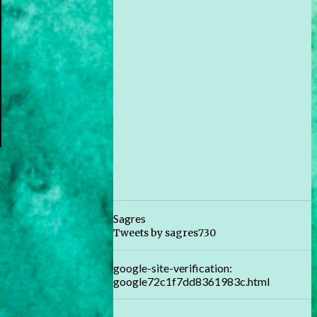
Sagres
Tweets by sagres730
google-site-verification:
google72c1f7dd8361983c.html