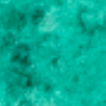
n
t
á
r
i
o
s