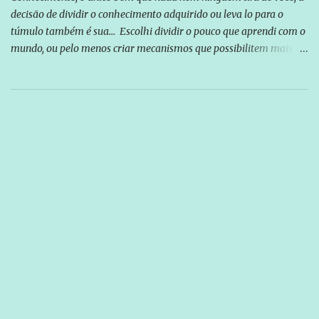
decisão de dividir o conhecimento adquirido ou leva lo para o
túmulo também é sua... Escolhi dividir o pouco que aprendi com o
mundo, ou pelo menos criar mecanismos que possibilitem mais e
mais pessoas terem acesso a educação e ao conhecimento. Não
sou Professor, a mais nobre das profissões, mas tento ser um
empreendedor da comunicação, que além de informação
cotidiana, corriqueira e cada vez mais preocupantes, do tipo que
você já esta acostumado a ver neste espaço, vou trabalhar a ideia
que possibilite distribuir não só informações, mas que gere de
forma consistente a riqueza do conhecimento... Exemplo: o
cidadão brasileiro não precisa só ser informado sobre operações
da Lava Jato, Reformas que podem retirar ou não direitos, ou
quem vai ser preso ou não; é preciso levar até as pessoas, do mais
simples ao mais burguês, o que diz a nossa Constituição, quais são
seus direitos e deveres em ...