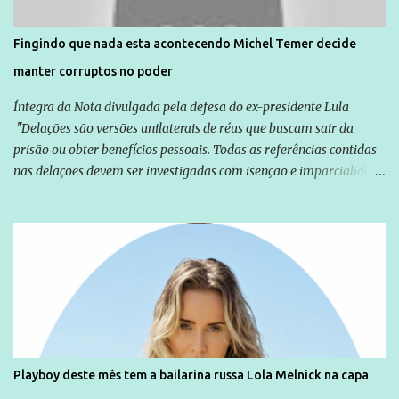
direitos violados. Leia mais: Anistia Internacional cobra do Brasil
solução do caso Amarildo - Terra Brasil
Fingindo que nada esta acontecendo Michel Temer decide
manter corruptos no poder
Íntegra da Nota divulgada pela defesa do ex-presidente Lula
"Delações são versões unilaterais de réus que buscam sair da
prisão ou obter benefícios pessoais. Todas as referências contidas
nas delações devem ser investigadas com isenção e imparcialidade
não apenas em relação ao ex-Presidente Lula, mas também em
relação a todos os que foram citados, incluindo a sociedade que a
Globo manteve com o Grupo Odebrecht, citada na delação de
Emílio Odebrecht. Lula sempre atuou para promover o Brasil no
exterior, e não para promover determinadas empresas ou
empresários" Assina a nota o advogado Cristiano Zanin Martins
Playboy deste mês tem a bailarina russa Lola Melnick na capa