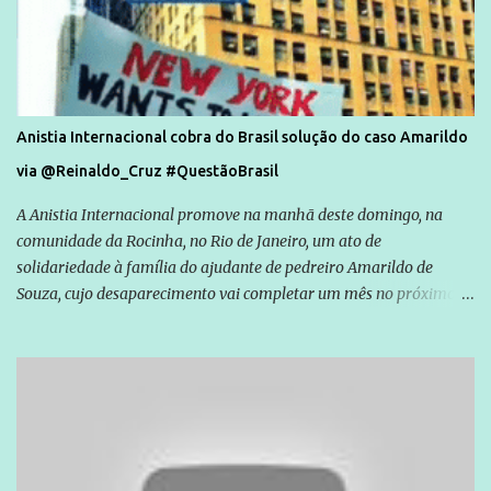
Anistia Internacional cobra do Brasil solução do caso Amarildo
via @Reinaldo_Cruz #QuestãoBrasil
A Anistia Internacional promove na manhã deste domingo, na
comunidade da Rocinha, no Rio de Janeiro, um ato de
solidariedade à família do ajudante de pedreiro Amarildo de
Souza, cujo desaparecimento vai completar um mês no próximo
dia 14. Amarildo desapareceu quando foi levado por policiais da
Unidade de Polícia Pacificadora (UPP) da Rocinha. A assessora de
Direitos Humanos da Anistia Internacional, Renata Neder, disse à
Agência Brasil que ações e atividades de mobilização são feitas
normalmente pela organização não governamental. As ações de
solidariedade são promovidas em apoio a famílias ou pessoas que
são vítimas de violência, estão em situação de risco ou têm seus