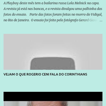
A Playboy deste mês tem a bailarina russa Lola Melnick na capa.
A revista já está nas bancas, e a revista divulgou uma palhinha das
fotos do ensaio. Parte das fotos foram feitas no morro do Vidigal,
no Rio de Janeiro. O ensaio foi feito pelo fotógrafo Gerard Giaume
e também contou com a praia da Joatinga como locação. Playboy
divulga capa e primeiras fotos de Lola Melnick - @aredacao
VEJAM O QUE ROGERIO CENI FALA DO CORINTHIANS