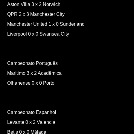
Aston Villa
3
x
2
Norwich
QPR
2
x
3
Manchester City
Manchester United
1
x
0
Sunderland
Liverpool
0
x
0
Swansea City
Campeonato Português
Marítimo
3
x
2
Acadêmica
Olhanense
0
x
0
Porto
Campeonato Espanhol
Levante
0
x
2
Valencia
Betis
0
x
0
Málaga