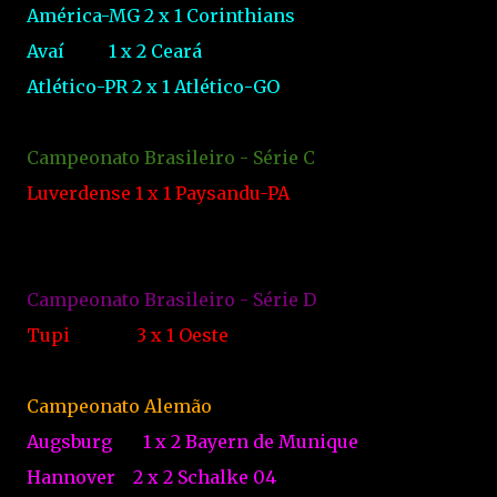
América-MG
2
x
1
Corinthians
Avaí
1
x
2
Ceará
Atlético-PR
2
x
1
Atlético-GO
Campeonato Brasileiro - Série C
Luverdense
1
x
1
Paysandu-PA
Campeonato Brasileiro - Série D
Tupi
3
x
1
Oeste
Campeonato Alemão
Augsburg
1
x
2
Bayern de Munique
Hannover
2
x
2
Schalke 04