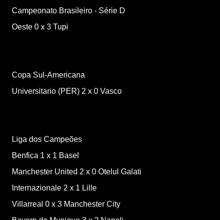
Campeonato Brasileiro - Série D
Oeste
0
x
3
Tupi
Copa Sul-Americana
Universitario (PER)
2
x
0
Vasco
Liga dos Campeões
Benfica
1
x
1
Basel
Manchester United
2
x
0
Otelul Galati
Internazionale
2
x
1
Lille
Villarreal
0
x
3
Manchester City