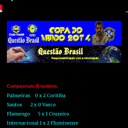
Campeonato Brasileiro
Palmeiras
0
x
2
Coritiba
Santos
2
x
0
Vasco
Flamengo
5
x
1
Cruzeiro
Internacional
1
x
2
Fluminense