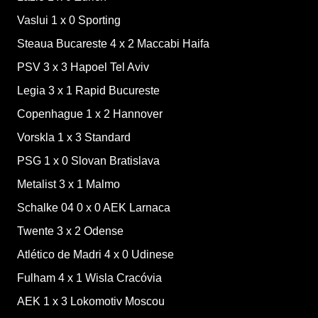
Vaslui
1
x
0
Sporting
Steaua Bucareste
4
x
2
Maccabi Haifa
PSV
3
x
3
Hapoel Tel Aviv
Legia
3
x
1
Rapid Bucureste
Copenhague
1
x
2
Hannover
Vorskla
1
x
3
Standard
PSG
1
x
0
Slovan Bratislava
Metalist
3
x
1
Malmo
Schalke 04
0
x
0
AEK Larnaca
Twente
3
x
2
Odense
Atlético de Madri
4
x
0
Udinese
Fulham
4
x
1
Wisla Cracóvia
AEK
1
x
3
Lokomotiv Moscou