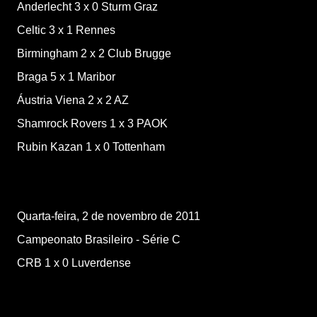
Anderlecht
3
x
0
Sturm Graz
Celtic
3
x
1
Rennes
Birmingham
2
x
2
Club Brugge
Braga
5
x
1
Maribor
Áustria Viena
2
x
2
AZ
Shamrock Rovers
1
x
3
PAOK
Rubin Kazan
1
x
0
Tottenham
Quarta-feira, 2 de novembro de 2011
Campeonato Brasileiro - Série C
CRB
1
x
0
Luverdense