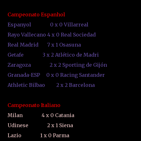
Campeonato Espanhol
Espanyol
0
x
0
Villarreal
Rayo Vallecano
4
x
0
Real Sociedad
Real Madrid
7
x
1
Osasuna
Getafe
3
x
2
Atlético de Madri
Zaragoza
2
x
2
Sporting de Gijón
Granada-ESP
0
x
0
Racing Santander
Athletic Bilbao
2
x
2
Barcelona
Campeonato Italiano
Milan
4
x
0
Catania
Udinese
2
x
1
Siena
Lazio
1
x
0
Parma