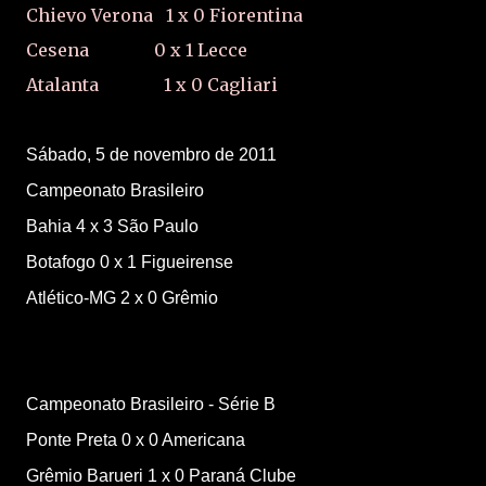
Chievo Verona
1
x
0
Fiorentina
Cesena
0
x
1
Lecce
Atalanta
1
x
0
Cagliari
Sábado, 5 de novembro de 2011
Campeonato Brasileiro
Bahia
4
x
3
São Paulo
Botafogo
0
x
1
Figueirense
Atlético-MG
2
x
0
Grêmio
Campeonato Brasileiro - Série B
Ponte Preta
0
x
0
Americana
Grêmio Barueri
1
x
0
Paraná Clube