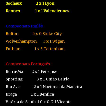
Sochaux
2
x
1
Lyon
Rennes
1
x
1
Valenciennes
Campeonato Inglês
Bolton
5
x
0
Stoke City
Wolverhampton
3
x
1
Wigan
Fulham
1
x
3
Tottenham
Campeonato Português
Beira-Mar
2
x
1
Feirense
Sporting
3
x
1
União Leiria
Rio Ave
2
x
1
Nacional da Madeira
Braga
1
x
1
Benfica
Vitória de Setúbal
0
x
0
Gil Vicente