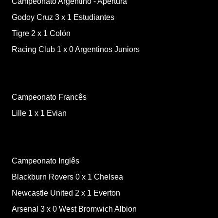
Campeonato Argentino - Apertura
Godoy Cruz
3
x
1
Estudiantes
Tigre
2
x
1
Colón
Racing Club
1
x
0
Argentinos Juniors
Campeonato Francês
Lille
1
x
1
Evian
Campeonato Inglês
Blackburn Rovers
0
x
1
Chelsea
Newcastle United
2
x
1
Everton
Arsenal
3
x
0
West Bromwich Albion