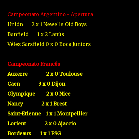
Campeonato Argentino - Apertura
Unión
2
x
1
Newells Old Boys
Banfield
1
x
2
Lanús
Vélez Sarsfield
0
x
0
Boca Juniors
Campeonato Francês
Auxerre
2
x
0
Toulouse
Caen
3
x
0
Dijon
Olympique
2
x
0
Nice
Nancy
2
x
1
Brest
Saint-Etienne
1
x
1
Montpellier
Lorient
2
x
0
Ajaccio
Bordeaux
1
x
1
PSG