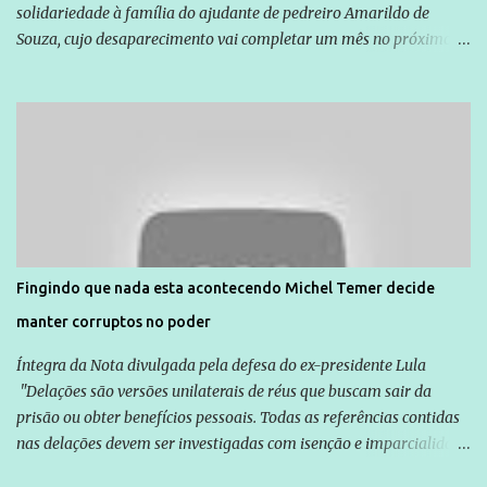
solidariedade à família do ajudante de pedreiro Amarildo de
Souza, cujo desaparecimento vai completar um mês no próximo
dia 14. Amarildo desapareceu quando foi levado por policiais da
Unidade de Polícia Pacificadora (UPP) da Rocinha. A assessora de
Direitos Humanos da Anistia Internacional, Renata Neder, disse à
Agência Brasil que ações e atividades de mobilização são feitas
normalmente pela organização não governamental. As ações de
solidariedade são promovidas em apoio a famílias ou pessoas que
são vítimas de violência, estão em situação de risco ou têm seus
direitos violados. Leia mais: Anistia Internacional cobra do Brasil
solução do caso Amarildo - Terra Brasil
Fingindo que nada esta acontecendo Michel Temer decide
manter corruptos no poder
Íntegra da Nota divulgada pela defesa do ex-presidente Lula
"Delações são versões unilaterais de réus que buscam sair da
prisão ou obter benefícios pessoais. Todas as referências contidas
nas delações devem ser investigadas com isenção e imparcialidade
não apenas em relação ao ex-Presidente Lula, mas também em