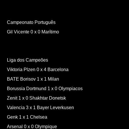
Campeonato Português
Gil Vicente
0
x
0
Marítimo
Liga dos Campeões
Viktoria Plzen
0
x
4
Barcelona
BATE Borisov
1
x
1
Milan
Borussia Dortmund
1
x
0
Olympiacos
Zenit
1
x
0
Shakhtar Donetsk
Valencia
3
x
1
Bayer Leverkusen
Genk
1
x
1
Chelsea
Arsenal
0
x
0
Olympique