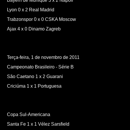
Bayern de Munique
3
x
2
Napoli
Lyon
0
x
2
Real Madrid
Trabzonspor
0
x
0
CSKA Moscow
Ajax
4
x
0
Dinamo Zagreb
Terça-feira, 1 de novembro de 2011
Campeonato Brasileiro - Série B
São Caetano
1
x
2
Guarani
Criciúma
1
x
1
Portuguesa
Copa Sul-Americana
Santa Fe
1
x
1
Vélez Sarsfield