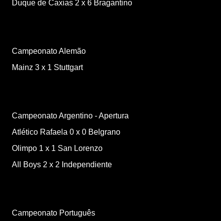
Duque de Caxias
2
x
6
Bragantino
Campeonato Alemão
Mainz
3
x
1
Stuttgart
Campeonato Argentino - Apertura
Atlético Rafaela
0
x
0
Belgrano
Olimpo
1
x
1
San Lorenzo
All Boys
2
x
2
Independiente
Campeonato Português