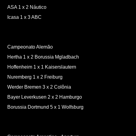
ASA
1
x
2
Náutico
Icasa
1
x
3
ABC
Campeonato Alemão
Hertha
1
x
2
Borussia Mgladbach
Hoffenheim
1
x
1
Kaiserslautern
Nuremberg
1
x
2
Freiburg
Werder Bremen
3
x
2
Colônia
Bayer Leverkusen
2
x
2
Hamburgo
Borussia Dortmund
5
x
1
Wolfsburg