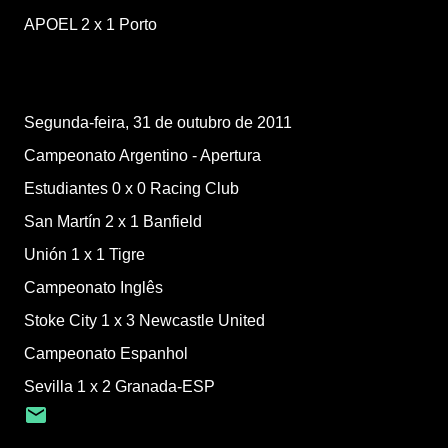
APOEL
2
x
1
Porto
Segunda-feira, 31 de outubro de 2011
Campeonato Argentino - Apertura
Estudiantes
0
x
0
Racing Club
San Martín
2
x
1
Banfield
Unión
1
x
1
Tigre
Campeonato Inglês
Stoke City
1
x
3
Newcastle United
Campeonato Espanhol
Sevilla
1
x
2
Granada-ESP