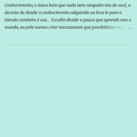
Conhecimento, o único bem que nada nem ninguém tira de você, a
decisão de dividir o conhecimento adquirido ou leva lo para o
túmulo também é sua... Escolhi dividir o pouco que aprendi com o
mundo, ou pelo menos criar mecanismos que possibilitem mais e
mais pessoas terem acesso a educação e ao conhecimento. Não
sou Professor, a mais nobre das profissões, mas tento ser um
empreendedor da comunicação, que além de informação
cotidiana, corriqueira e cada vez mais preocupantes, do tipo que
você já esta acostumado a ver neste espaço, vou trabalhar a ideia
que possibilite distribuir não só informações, mas que gere de
forma consistente a riqueza do conhecimento... Exemplo: o
cidadão brasileiro não precisa só ser informado sobre operações
da Lava Jato, Reformas que podem retirar ou não direitos, ou
quem vai ser preso ou não; é preciso levar até as pessoas, do mais
simples ao mais burguês, o que diz a nossa Constituição, quais são
seus direitos e deveres em ...