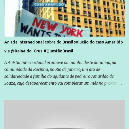
Anistia Internacional cobra do Brasil solução do caso Amarildo
via @Reinaldo_Cruz #QuestãoBrasil
A Anistia Internacional promove na manhã deste domingo, na
comunidade da Rocinha, no Rio de Janeiro, um ato de
solidariedade à família do ajudante de pedreiro Amarildo de
Souza, cujo desaparecimento vai completar um mês no próximo
dia 14. Amarildo desapareceu quando foi levado por policiais da
Unidade de Polícia Pacificadora (UPP) da Rocinha. A assessora de
Direitos Humanos da Anistia Internacional, Renata Neder, disse à
Agência Brasil que ações e atividades de mobilização são feitas
normalmente pela organização não governamental. As ações de
solidariedade são promovidas em apoio a famílias ou pessoas que