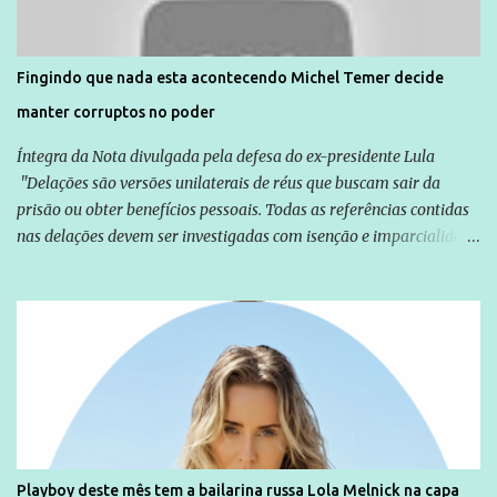
são vítimas de violência, estão em situação de risco ou têm seus
direitos violados. Leia mais: Anistia Internacional cobra do Brasil
solução do caso Amarildo - Terra Brasil
Fingindo que nada esta acontecendo Michel Temer decide
manter corruptos no poder
Íntegra da Nota divulgada pela defesa do ex-presidente Lula
"Delações são versões unilaterais de réus que buscam sair da
prisão ou obter benefícios pessoais. Todas as referências contidas
nas delações devem ser investigadas com isenção e imparcialidade
não apenas em relação ao ex-Presidente Lula, mas também em
relação a todos os que foram citados, incluindo a sociedade que a
Globo manteve com o Grupo Odebrecht, citada na delação de
Emílio Odebrecht. Lula sempre atuou para promover o Brasil no
exterior, e não para promover determinadas empresas ou
empresários" Assina a nota o advogado Cristiano Zanin Martins
Playboy deste mês tem a bailarina russa Lola Melnick na capa