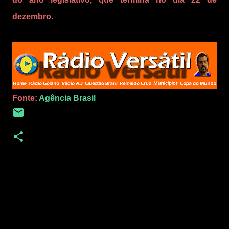
dezembro.
Fonte:
Agência Brasil
C
o
m
e