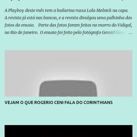
A Playboy deste mês tem a bailarina russa Lola Melnick na capa.
A revista já está nas bancas, e a revista divulgou uma palhinha das
fotos do ensaio. Parte das fotos foram feitas no morro do Vidigal,
no Rio de Janeiro. O ensaio foi feito pelo fotógrafo Gerard Giaume
e também contou com a praia da Joatinga como locação. Playboy
divulga capa e primeiras fotos de Lola Melnick - @aredacao
VEJAM O QUE ROGERIO CENI FALA DO CORINTHIANS