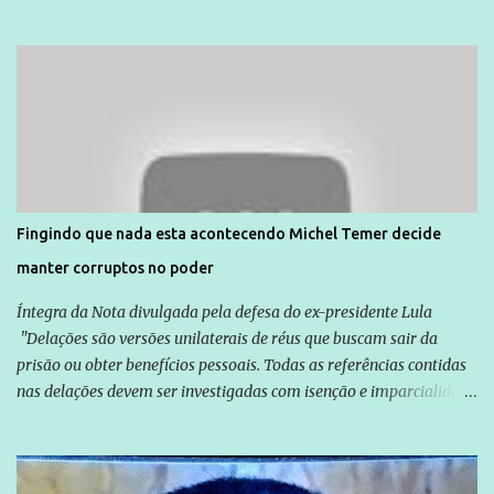
dia 14. Amarildo desapareceu quando foi levado por policiais da
Unidade de Polícia Pacificadora (UPP) da Rocinha. A assessora de
Direitos Humanos da Anistia Internacional, Renata Neder, disse à
Agência Brasil que ações e atividades de mobilização são feitas
normalmente pela organização não governamental. As ações de
solidariedade são promovidas em apoio a famílias ou pessoas que
são vítimas de violência, estão em situação de risco ou têm seus
direitos violados. Leia mais: Anistia Internacional cobra do Brasil
solução do caso Amarildo - Terra Brasil
Fingindo que nada esta acontecendo Michel Temer decide
manter corruptos no poder
Íntegra da Nota divulgada pela defesa do ex-presidente Lula
"Delações são versões unilaterais de réus que buscam sair da
prisão ou obter benefícios pessoais. Todas as referências contidas
nas delações devem ser investigadas com isenção e imparcialidade
não apenas em relação ao ex-Presidente Lula, mas também em
relação a todos os que foram citados, incluindo a sociedade que a
Globo manteve com o Grupo Odebrecht, citada na delação de