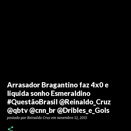
Arrasador Bragantino faz 4x0 e
liquida sonho Esmeraldino
#QuestãoBrasil @Reinaldo_Cruz
@qbtv @cnn_br @Dribles_e_Gols
postado por
Reinaldo Cruz
em
novembro 12, 2011