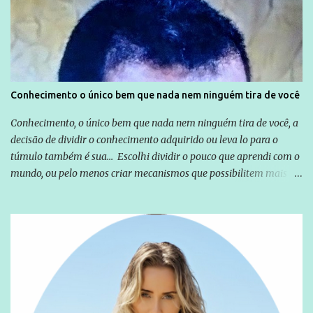
Emílio Odebrecht. Lula sempre atuou para promover o Brasil no
exterior, e não para promover determinadas empresas ou
empresários" Assina a nota o advogado Cristiano Zanin Martins
Conhecimento o único bem que nada nem ninguém tira de você
Conhecimento, o único bem que nada nem ninguém tira de você, a
decisão de dividir o conhecimento adquirido ou leva lo para o
túmulo também é sua... Escolhi dividir o pouco que aprendi com o
mundo, ou pelo menos criar mecanismos que possibilitem mais e
mais pessoas terem acesso a educação e ao conhecimento. Não
sou Professor, a mais nobre das profissões, mas tento ser um
empreendedor da comunicação, que além de informação
cotidiana, corriqueira e cada vez mais preocupantes, do tipo que
você já esta acostumado a ver neste espaço, vou trabalhar a ideia
que possibilite distribuir não só informações, mas que gere de
forma consistente a riqueza do conhecimento... Exemplo: o
cidadão brasileiro não precisa só ser informado sobre operações