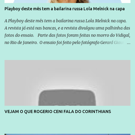
da Lava Jato, Reformas que podem retirar ou não direitos, ou
Playboy deste mês tem a bailarina russa Lola Melnick na capa
quem vai ser preso ou não; é preciso levar até as pessoas, do mais
simples ao mais burguês, o que diz a nossa Constituição, quais são
A Playboy deste mês tem a bailarina russa Lola Melnick na capa.
seus direitos e deveres em ...
A revista já está nas bancas, e a revista divulgou uma palhinha das
fotos do ensaio. Parte das fotos foram feitas no morro do Vidigal,
no Rio de Janeiro. O ensaio foi feito pelo fotógrafo Gerard Giaume
e também contou com a praia da Joatinga como locação. Playboy
divulga capa e primeiras fotos de Lola Melnick - @aredacao
VEJAM O QUE ROGERIO CENI FALA DO CORINTHIANS