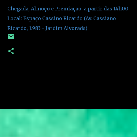
Chegada, Almoço e Premiação: a partir das 14h00
Local: Espaço Cassino Ricardo (Av. Cassiano
Ricardo, 1.983 - Jardim Alvorada)
C
o
m
e
n
t
á