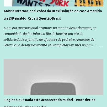
Anistia Internacional cobra do Brasil solução do caso Amarildo
via @Reinaldo_Cruz #QuestãoBrasil
A Anistia Internacional promove na manhã deste domingo, na
comunidade da Rocinha, no Rio de Janeiro, um ato de
solidariedade à família do ajudante de pedreiro Amarildo de
Souza, cujo desaparecimento vai completar um mês no próximo
dia 14. Amarildo desapareceu quando foi levado por policiais da
Unidade de Polícia Pacificadora (UPP) da Rocinha. A assessora de
Direitos Humanos da Anistia Internacional, Renata Neder, disse à
Agência Brasil que ações e atividades de mobilização são feitas
normalmente pela organização não governamental. As ações de
solidariedade são promovidas em apoio a famílias ou pessoas que
são vítimas de violência, estão em situação de risco ou têm seus
direitos violados. Leia mais: Anistia Internacional cobra do Brasil
solução do caso Amarildo - Terra Brasil
Fingindo que nada esta acontecendo Michel Temer decide