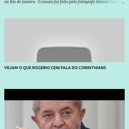
no Rio de Janeiro. O ensaio foi feito pelo fotógrafo Gerard Giaume
e também contou com a praia da Joatinga como locação. Playboy
divulga capa e primeiras fotos de Lola Melnick - @aredacao
VEJAM O QUE ROGERIO CENI FALA DO CORINTHIANS