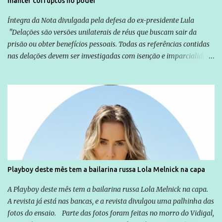
manter corruptos no poder
Íntegra da Nota divulgada pela defesa do ex-presidente Lula
"Delações são versões unilaterais de réus que buscam sair da
prisão ou obter benefícios pessoais. Todas as referências contidas
nas delações devem ser investigadas com isenção e imparcialidade
não apenas em relação ao ex-Presidente Lula, mas também em
relação a todos os que foram citados, incluindo a sociedade que a
Globo manteve com o Grupo Odebrecht, citada na delação de
Emílio Odebrecht. Lula sempre atuou para promover o Brasil no
exterior, e não para promover determinadas empresas ou
empresários" Assina a nota o advogado Cristiano Zanin Martins
Playboy deste mês tem a bailarina russa Lola Melnick na capa
A Playboy deste mês tem a bailarina russa Lola Melnick na capa.
A revista já está nas bancas, e a revista divulgou uma palhinha das
fotos do ensaio. Parte das fotos foram feitas no morro do Vidigal,